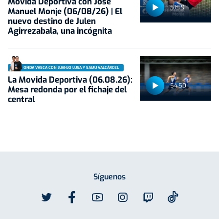
Movida Deportiva con José
51:59
Manuel Monje (06/08/26) | El
nuevo destino de Julen
Agirrezabala, una incógnita
ONDA VASCA CON JUANJO LUSA Y SAMU VALCÁRCEL
La Movida Deportiva (06.08.26):
54:50
Mesa redonda por el fichaje del
central
Síguenos