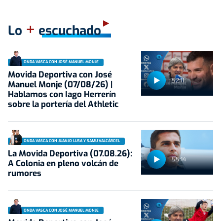
+
Lo
escuchado
ONDA VASCA CON JOSÉ MANUEL MONJE
Movida Deportiva con José
52:11
Manuel Monje (07/08/26) |
Hablamos con Iago Herrerín
sobre la portería del Athletic
ONDA VASCA CON JUANJO LUSA Y SAMU VALCÁRCEL
La Movida Deportiva (07.08.26):
55:14
A Colonia en pleno volcán de
rumores
ONDA VASCA CON JOSÉ MANUEL MONJE