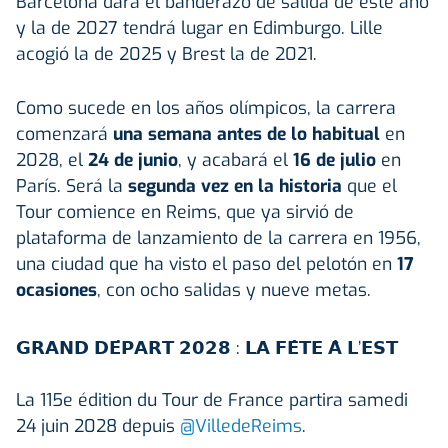
Barcelona dará el banderazo de salida de este año
y la de 2027 tendrá lugar en Edimburgo. Lille
acogió la de 2025 y Brest la de 2021.
Como sucede en los años olímpicos, la carrera
comenzará
una semana antes de lo habitual
en
2028, el
24 de junio
, y acabará el
16 de julio
en
París. Será la
segunda vez en la historia
que el
Tour comience en Reims, que ya sirvió de
plataforma de lanzamiento de la carrera en 1956,
una ciudad que ha visto el paso del pelotón en
17
ocasiones
, con ocho salidas y nueve metas.
𝗚𝗥𝗔𝗡𝗗 𝗗𝗘́𝗣𝗔𝗥𝗧 𝟮𝟬𝟮𝟴 : 𝗟𝗔 𝗙𝗘̂𝗧𝗘 𝗔̀ 𝗟’𝗘𝗦𝗧
La 115e édition du Tour de France partira samedi
24 juin 2028 depuis
@VilledeReims
.