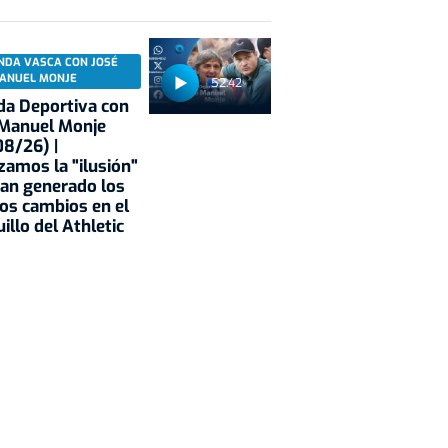
NDA VASCA CON JOSÉ
ANUEL MONJE
52:42
a Deportiva con
 Manuel Monje
8/26) |
zamos la "ilusión"
an generado los
os cambios en el
illo del Athletic