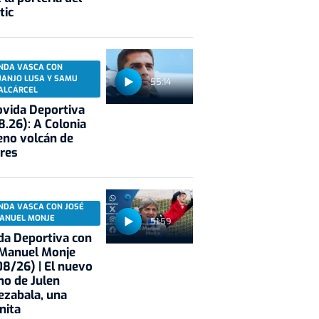
tic
NDA VASCA CON
UANJO LUSA Y SAMU
55:14
ALCÁRCEL
vida Deportiva
8.26): A Colonia
eno volcán de
res
NDA VASCA CON JOSÉ
ANUEL MONJE
51:59
a Deportiva con
 Manuel Monje
8/26) | El nuevo
no de Julen
ezabala, una
nita