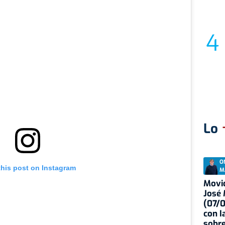
Lo
O
this post on Instagram
M
Movid
José
(07/
con I
sobre