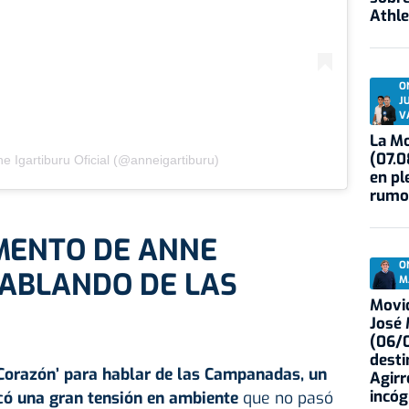
Athle
O
J
V
La Mo
(07.0
e Igartiburu Oficial (@anneigartiburu)
en pl
rumo
MENTO DE ANNE
O
HABLANDO DE LAS
M
Movid
José
(06/0
desti
Corazón’ para hablar de las Campanadas, un
Agirr
incóg
ó una gran tensión en ambiente
que no pasó