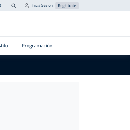
Inicia Sesión
Regístrate
6
Buscar
tilo
Programación