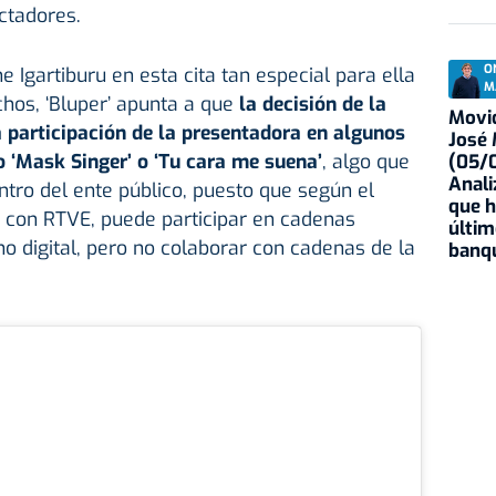
ectadores.
O
 Igartiburu en esta cita tan especial para ella
M
hos, ‘Bluper’ apunta a que
la decisión de la
Movid
 participación de la presentadora en algunos
José
 ‘Mask Singer’ o ‘Tu cara me suena’
, algo que
(05/0
Anali
tro del ente público, puesto que según el
que h
o con RTVE, puede participar en cadenas
últim
o digital, pero no colaborar con cadenas de la
banqu