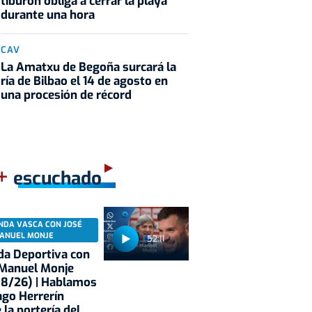
tiburón obliga a cerrar la playa
durante una hora
CAV
La Amatxu de Begoña surcará la
ría de Bilbao el 14 de agosto en
una procesión de récord
+
escuchado
NDA VASCA CON JOSÉ
ANUEL MONJE
52:11
a Deportiva con
 Manuel Monje
08/26) | Hablamos
ago Herrerín
 la portería del