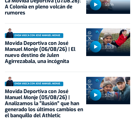
La Movida Deportiva (07.08.26):
55:14
A Colonia en pleno volcán de
rumores
ONDA VASCA CON JOSÉ MANUEL MONJE
Movida Deportiva con José
51:59
Manuel Monje (06/08/26) | El
nuevo destino de Julen
Agirrezabala, una incógnita
ONDA VASCA CON JOSÉ MANUEL MONJE
Movida Deportiva con José
52:42
Manuel Monje (05/08/26) |
Analizamos la "ilusión" que han
generado los últimos cambios en
el banquillo del Athletic