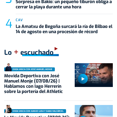
Sorpresa en Bakio: un pequeño tiburón obliga a
cerrar la playa durante una hora
CAV
La Amatxu de Begoña surcará la ría de Bilbao el
14 de agosto en una procesión de récord
+
Lo
escuchado
ONDA VASCA CON JOSÉ MANUEL MONJE
Movida Deportiva con José
52:11
Manuel Monje (07/08/26) |
Hablamos con Iago Herrerín
sobre la portería del Athletic
ONDA VASCA CON JUANJO LUSA Y SAMU VALCÁRCEL