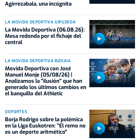
Agirrezabala, una incógnita
LA MOVIDA DEPORTIVA GIPUZKOA
La Movida Deportiva (06.08.26):
Mesa redonda por el fichaje del
54:50
central
LA MOVIDA DEPORTIVA BIZKAIA
Movida Deportiva con José
Manuel Monje (05/08/26) |
52:42
Analizamos la "ilusión" que han
generado los últimos cambios en
el banquillo del Athletic
DEPORTES
Borja Rodrigo sobre la polémica
en la Liga Euskotren: "El remo no
09:23
es un deporte aritmético"