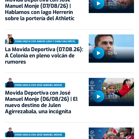
52:11
Manuel Monje (07/08/26) |
Hablamos con Iago Herrerín
sobre la portería del Athletic
ONDA VASCA CON JUANJO LUSA Y SAMU VALCÁRCEL
La Movida Deportiva (07.08.26):
55:14
A Colonia en pleno volcán de
rumores
ONDA VASCA CON JOSÉ MANUEL MONJE
Movida Deportiva con José
51:59
Manuel Monje (06/08/26) | El
nuevo destino de Julen
Agirrezabala, una incógnita
ONDA VASCA CON JOSÉ MANUEL MONJE