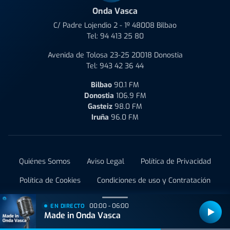
Onda Vasca
C/ Padre Lojendio 2 - 1º 48008 Bilbao
Tel:
94 413 25 80
Avenida de Tolosa 23-25 20018 Donostia
Tel:
943 42 36 44
Bilbao
90.1 FM
Donostia
106.9 FM
Gasteiz
98.0 FM
Iruña
96.0 FM
Quiénes Somos
Aviso Legal
Política de Privacidad
Política de Cookies
Condiciones de uso y Contratación
Administrar Utiq
00:00 - 06:00
EN DIRECTO
Made in Onda Vasca
© 2021 Onda Vasca