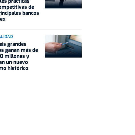
les prácticas
ompetitivas de
rincipales bancos
bex
ALIDAD
eis grandes
os ganan más de
0 millones y
an un nuevo
o histórico