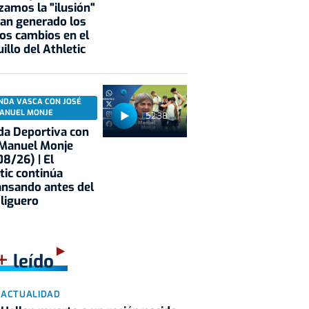
zamos la "ilusión"
an generado los
os cambios en el
illo del Athletic
NDA VASCA CON JOSÉ
ANUEL MONJE
52:38
a Deportiva con
 Manuel Monje
8/26) | El
tic continúa
nsando antes del
 liguero
+
leído
ACTUALIDAD