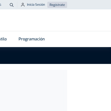
Inicia Sesión
Regístrate
6
Buscar
tilo
Programación