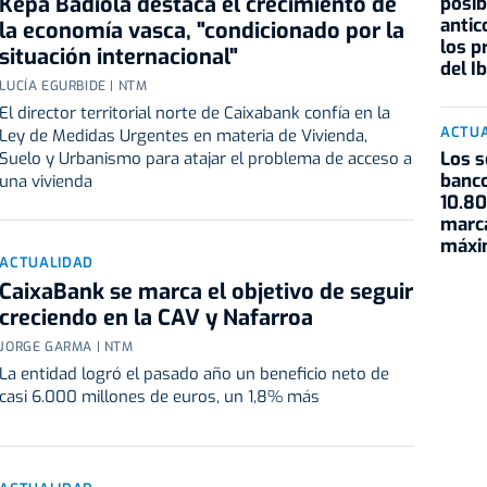
Kepa Badiola destaca el crecimiento de
posib
antic
la economía vasca, "condicionado por la
los p
situación internacional"
del I
LUCÍA EGURBIDE | NTM
El director territorial norte de Caixabank confía en la
ACTU
Ley de Medidas Urgentes en materia de Vivienda,
Los s
Suelo y Urbanismo para atajar el problema de acceso a
banc
una vivienda
10.80
marc
máxim
ACTUALIDAD
CaixaBank se marca el objetivo de seguir
creciendo en la CAV y Nafarroa
JORGE GARMA | NTM
La entidad logró el pasado año un beneficio neto de
casi 6.000 millones de euros, un 1,8% más