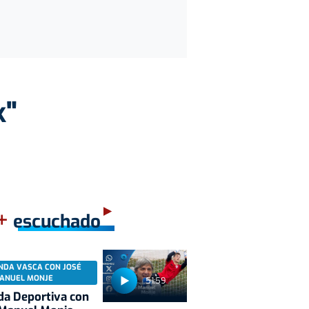
k"
+
escuchado
NDA VASCA CON JOSÉ
ANUEL MONJE
51:59
a Deportiva con