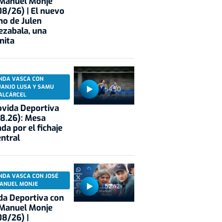
 Manuel Monje
8/26) | El nuevo
no de Julen
ezabala, una
nita
NDA VASCA CON
UANJO LUSA Y SAMU
54:50
ALCÁRCEL
vida Deportiva
8.26): Mesa
da por el fichaje
entral
NDA VASCA CON JOSÉ
ANUEL MONJE
52:42
a Deportiva con
 Manuel Monje
8/26) |