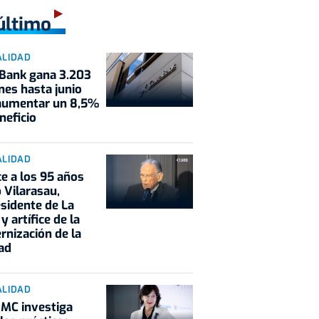
último
ALIDAD
Bank gana 3.203
nes hasta junio
 aumentar un 8,5%
neficio
ALIDAD
ce a los 95 años
 Vilarasau,
sidente de La
y artífice de la
nización de la
ad
ALIDAD
MC investiga