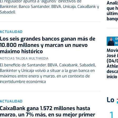
El regulador apunta a "algunos" directivos de
Anali
Bankinter, Banco Santander, BBVA, Unicaja, CaixaBank y
que h
Sabadell
últim
banqu
ACTUALIDAD
Los seis grandes bancos ganan más de
O
M
10.800 millones y marcan un nuevo
Movid
máximo histórico
José
NOTICIAS TALDEA MULTIMEDIA
(04/0
El beneficio de Santander, BBVA, Caixabank, Sabadell,
Athle
Bankinter y Unicaja volvió a situar a la gran banca en
desca
máximos entre enero y marzo, en un contexto de
inicio
incertidumbre económica
Lo
ACTUALIDAD
CaixaBank gana 1.572 millones hasta
marzo, un 7% más, en su mejor primer