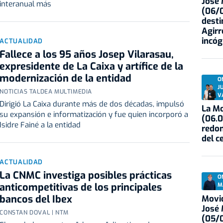
José
interanual más
(06/0
desti
Agirr
incóg
ACTUALIDAD
Fallece a los 95 años Josep Vilarasau,
expresidente de La Caixa y artífice de la
modernización de la entidad
O
J
NOTICIAS TALDEA MULTIMEDIA
V
Dirigió La Caixa durante más de dos décadas, impulsó
La Mo
su expansión e informatización y fue quien incorporó a
(06.0
Isidre Fainé a la entidad
redon
del c
ACTUALIDAD
La CNMC investiga posibles prácticas
O
anticompetitivas de los principales
M
bancos del Ibex
Movid
José
CONSTAN DOVAL | NTM
(05/0