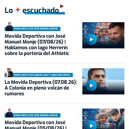
+
Lo
escuchado
ONDA VASCA CON JOSÉ MANUEL MONJE
Movida Deportiva con José
52:11
Manuel Monje (07/08/26) |
Hablamos con Iago Herrerín
sobre la portería del Athletic
ONDA VASCA CON JUANJO LUSA Y SAMU VALCÁRCEL
La Movida Deportiva (07.08.26):
55:14
A Colonia en pleno volcán de
rumores
ONDA VASCA CON JOSÉ MANUEL MONJE
Movida Deportiva con José
52:42
Manuel Monje (05/08/26) |