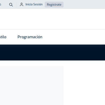
Inicia Sesión
Regístrate
6
Buscar
tilo
Programación