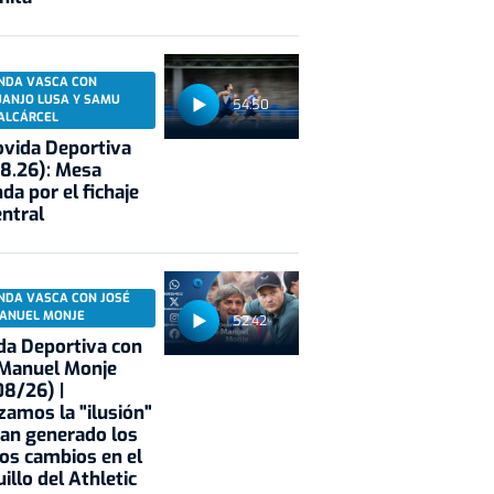
NDA VASCA CON
UANJO LUSA Y SAMU
54:50
ALCÁRCEL
vida Deportiva
8.26): Mesa
da por el fichaje
entral
NDA VASCA CON JOSÉ
ANUEL MONJE
52:42
a Deportiva con
 Manuel Monje
8/26) |
zamos la "ilusión"
an generado los
os cambios en el
illo del Athletic