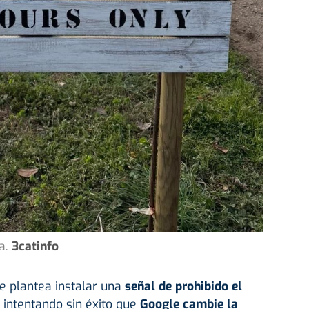
a.
3catinfo
se plantea instalar una
señal de prohibido el
intentando sin éxito que
Google cambie la