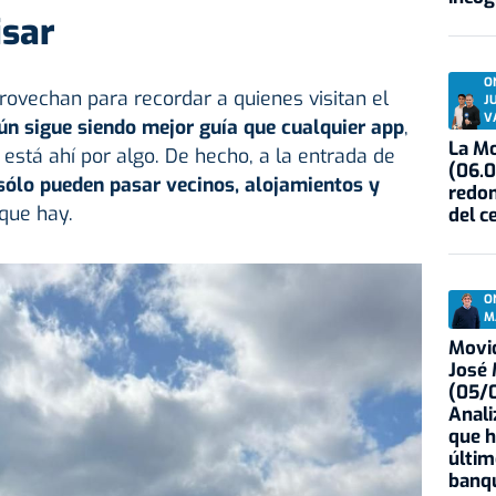
isar
O
rovechan para recordar a quienes visitan el
J
V
ún sigue siendo mejor guía que cualquier app
,
La Mo
a está ahí por algo. De hecho, a la entrada de
(06.0
sólo pueden pasar vecinos, alojamientos y
redon
que hay.
del c
O
M
Movid
José
(05/0
Anali
que h
últim
banqu