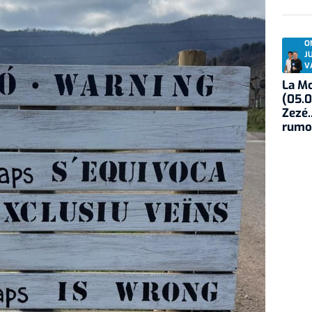
O
J
V
La Mo
(05.0
Zezé.
rumo