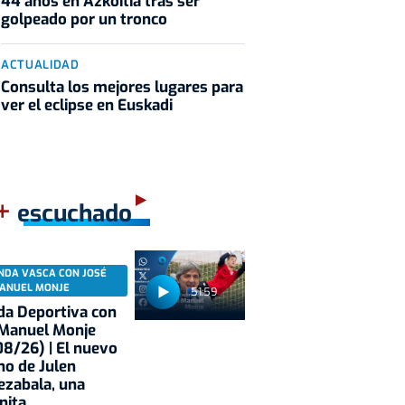
44 años en Azkoitia tras ser
golpeado por un tronco
ACTUALIDAD
Consulta los mejores lugares para
ver el eclipse en Euskadi
+
escuchado
NDA VASCA CON JOSÉ
ANUEL MONJE
51:59
a Deportiva con
 Manuel Monje
8/26) | El nuevo
no de Julen
ezabala, una
nita