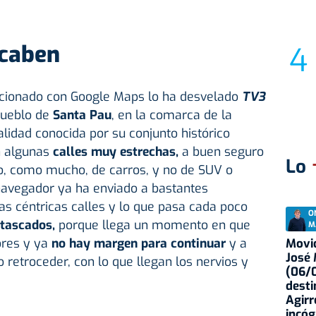
 caben
lacionado con Google Maps lo ha desvelado
TV3
pueblo de
Santa Pau
, en la comarca de la
alidad conocida por su conjunto histórico
n algunas
calles muy estrechas,
a buen seguro
Lo
o, como mucho, de carros, y no de SUV o
avegador ya ha enviado a bastantes
s céntricas calles y lo que pasa cada poco
O
atascados,
porque llega un momento en que
M
ores y ya
no hay margen para continuar
y a
Movid
José
so retroceder, con lo que llegan los nervios y
(06/0
desti
Agirr
incóg