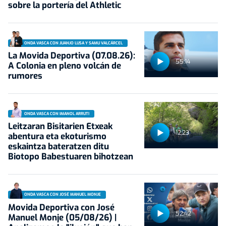
sobre la portería del Athletic
ONDA VASCA CON JUANJO LUSA Y SAMU VALCÁRCEL
La Movida Deportiva (07.08.26):
55:14
A Colonia en pleno volcán de
rumores
ONDA VASCA CON IMANOL ARRUTI
Leitzaran Bisitarien Etxeak
12:23
abentura eta ekoturismo
eskaintza bateratzen ditu
Biotopo Babestuaren bihotzean
ONDA VASCA CON JOSÉ MANUEL MONJE
Movida Deportiva con José
52:42
Manuel Monje (05/08/26) |