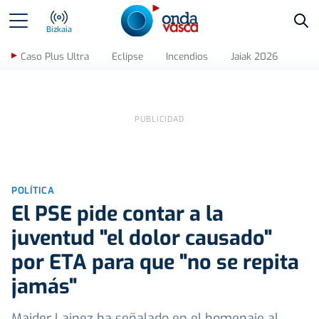
Bus
Bizkaia
Caso Plus Ultra
Eclipse
Incendios
Jaiak 2026
POLÍTICA
El PSE pide contar a la
juventud "el dolor causado"
por ETA para que "no se repita
jamás"
Maider Lainez ha señalado en el homenaje al