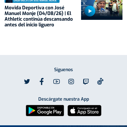
ONDA VASCA CON JOSÉ MANUEL MONJE
Movida Deportiva con José
52:38
Manuel Monje (04/08/26) | El
Athletic continúa descansando
antes del inicio liguero
Síguenos
Descárgate nuestra App