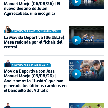
51:59
Manuel Monje (06/08/26) | El
nuevo destino de Julen
Agirrezabala, una incógnita
ONDA VASCA CON JUANJO LUSA Y SAMU VALCÁRCEL
La Movida Deportiva (06.08.26):
54:50
Mesa redonda por el fichaje del
central
ONDA VASCA CON JOSÉ MANUEL MONJE
Movida Deportiva con José
52:42
Manuel Monje (05/08/26) |
Analizamos la "ilusión" que han
generado los últimos cambios en
el banquillo del Athletic