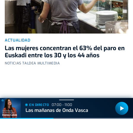
ACTUALIDAD
Las mujeres concentran el 63% del paro en
Euskadi entre los 30 y los 44 años
NOTICIAS TALDEA MULTIMEDIA
+
Lo
leído
07:00 - 11:00
EN DIRECTO
Las mañanas de Onda Vasca
VIDA Y ESTILO
Las tres mejores rutas para vivir el eclipse
total de sol sin salir de Euskal Herria