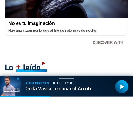
No es tu imaginación
Hay una razón por la que el frío se nota más de noche
DISCOVER WITH
+
Lo
leído
ACTUALIDAD
08:00 - 12:00
EN DIRECTO
Onda Vasca con Imanol Arruti
Hallan muerto a un recién nacido en un armario
después de que su madre ingresara en el
hospital por una hemorragia
VIDA Y ESTILO
Adiós a los robos en vacaciones: el truco del
felpudo para una casa segura en verano