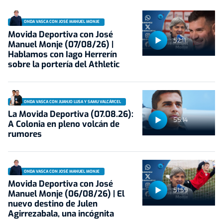
ONDA VASCA CON JOSÉ MANUEL MONJE
Movida Deportiva con José
52:11
Manuel Monje (07/08/26) |
Hablamos con Iago Herrerín
sobre la portería del Athletic
ONDA VASCA CON JUANJO LUSA Y SAMU VALCÁRCEL
La Movida Deportiva (07.08.26):
55:14
A Colonia en pleno volcán de
rumores
ONDA VASCA CON JOSÉ MANUEL MONJE
Movida Deportiva con José
51:59
Manuel Monje (06/08/26) | El
nuevo destino de Julen
Agirrezabala, una incógnita