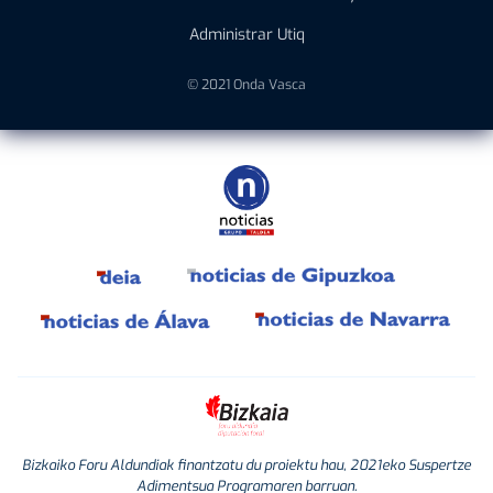
Administrar Utiq
© 2021 Onda Vasca
Bizkaiko Foru Aldundiak finantzatu du proiektu hau, 2021eko Suspertze
Adimentsua Programaren barruan.