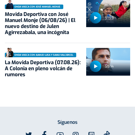
ONDA VASCA CON JOSÉ MANUEL MONJE
Movida Deportiva con José
51:59
Manuel Monje (06/08/26) | El
nuevo destino de Julen
Agirrezabala, una incógnita
ONDA VASCA CON JUANJO LUSA Y SAMU VALCÁRCEL
La Movida Deportiva (07.08.26):
55:14
A Colonia en pleno volcán de
rumores
Síguenos