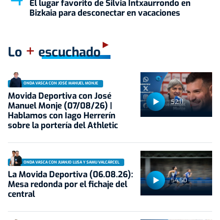
El lugar favorito de Silvia Intxaurrondo en
Bizkaia para desconectar en vacaciones
+
Lo
escuchado
ONDA VASCA CON JOSÉ MANUEL MONJE
Movida Deportiva con José
52:11
Manuel Monje (07/08/26) |
Hablamos con Iago Herrerín
sobre la portería del Athletic
ONDA VASCA CON JUANJO LUSA Y SAMU VALCÁRCEL
La Movida Deportiva (06.08.26):
54:50
Mesa redonda por el fichaje del
central