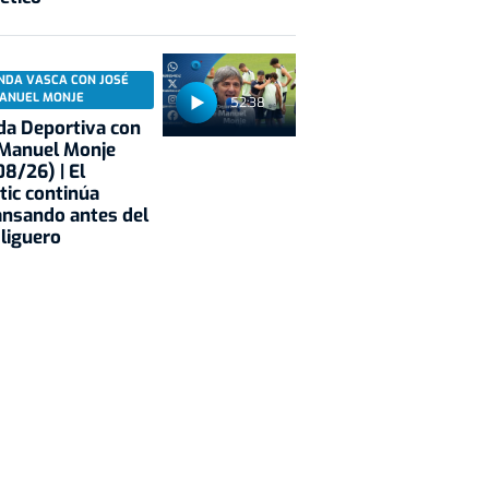
NDA VASCA CON JOSÉ
ANUEL MONJE
52:38
a Deportiva con
 Manuel Monje
8/26) | El
tic continúa
nsando antes del
 liguero