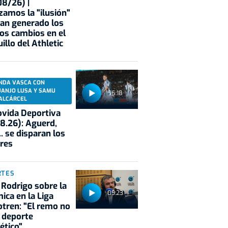
8/26) |
zamos la "ilusión"
an generado los
os cambios en el
illo del Athletic
NDA VASCA CON
UANJO LUSA Y SAMU
55:18
ALCÁRCEL
vida Deportiva
8.26): Aguerd,
.. se disparan los
res
RTES
 Rodrigo sobre la
09:23
ica en la Liga
tren: "El remo no
 deporte
ético"