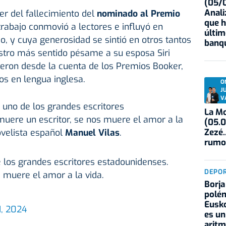
(05/0
Anali
r del fallecimiento del
nominado al Premio
que h
 trabajo conmovió a lectores e influyó en
últim
o, y cuya generosidad se sintió en otros tantos
banqu
tro más sentido pésame a su esposa Siri
ijeron desde la cuenta de los Premios Booker,
os en lengua inglesa.
O
J
V
 uno de los grandes escritores
La Mo
uere un escritor, se nos muere el amor a la
(05.0
Zezé.
ovelista español
Manuel Vilas
.
rumo
 los grandes escritores estadounidenses.
DEPO
 muere el amor a la vida.
Borja
polém
Eusko
1, 2024
es un
aritm