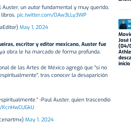
l Auster, un autor fundamental y muy querido.
libros.
pic.twitter.com/0Aw3LLy3WP
O
aEditor)
May 1, 2024
M
Movid
José
eiras, escritor y editor mexicano, Auster fue
(04/0
ya obra le ha marcado de forma profunda.
Athle
desca
inicio
onal de las Artes de México agregó que "si no
piritualmente", tras conocer la desaparición
spiritualmente." -Paul Auster, quien trascendió
om/KcnHwCUGkU
(@cenartmx)
May 1, 2024