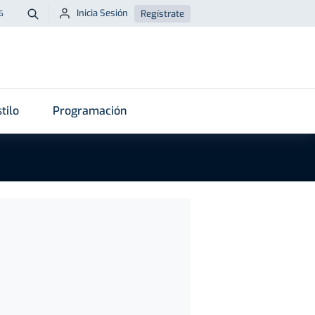
Inicia Sesión
Regístrate
6
Buscar
tilo
Programación