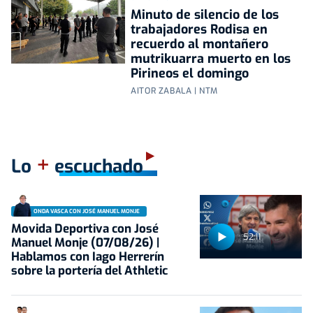
Minuto de silencio de los
trabajadores Rodisa en
recuerdo al montañero
mutrikuarra muerto en los
Pirineos el domingo
AITOR ZABALA | NTM
+
Lo
escuchado
ONDA VASCA CON JOSÉ MANUEL MONJE
Movida Deportiva con José
52:11
Manuel Monje (07/08/26) |
Hablamos con Iago Herrerín
sobre la portería del Athletic