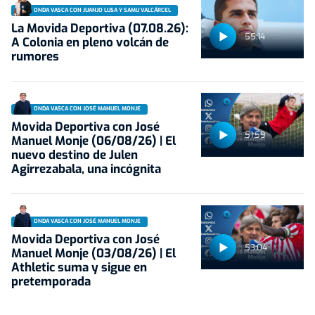
ONDA VASCA CON JUANJO LUSA Y SAMU VALCÁRCEL
La Movida Deportiva (07.08.26):
55:14
A Colonia en pleno volcán de
rumores
ONDA VASCA CON JOSÉ MANUEL MONJE
Movida Deportiva con José
51:59
Manuel Monje (06/08/26) | El
nuevo destino de Julen
Agirrezabala, una incógnita
ONDA VASCA CON JOSÉ MANUEL MONJE
Movida Deportiva con José
53:04
Manuel Monje (03/08/26) | El
Athletic suma y sigue en
pretemporada