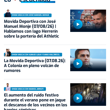
ONDA VASCA CON JOSÉ MANUEL MONJE
Movida Deportiva con José
52:11
Manuel Monje (07/08/26) |
Hablamos con Iago Herrerín
sobre la portería del Athletic
ONDA VASCA CON JUANJO LUSA Y SAMU VALCÁRCEL
La Movida Deportiva (07.08.26):
55:14
A Colonia en pleno volcán de
rumores
ONDA VASCA CON IMANOL ARRUTI
El aumento del ruido festivo
22:36
durante el verano pone en jaque
el descanso de los vecinos en los
barrios céntricos