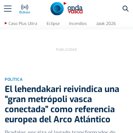
Bus
Bizkaia
Caso Plus Ultra
Eclipse
Incendios
Jaiak 2026
POLÍTICA
El lehendakari reivindica una
“gran metrópoli vasca
conectada” como referencia
europea del Arco Atlántico
Pradales ensalza el legado transformador de