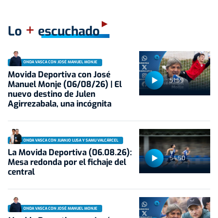
+
Lo
escuchado
ONDA VASCA CON JOSÉ MANUEL MONJE
Movida Deportiva con José
51:59
Manuel Monje (06/08/26) | El
nuevo destino de Julen
Agirrezabala, una incógnita
ONDA VASCA CON JUANJO LUSA Y SAMU VALCÁRCEL
La Movida Deportiva (06.08.26):
54:50
Mesa redonda por el fichaje del
central
ONDA VASCA CON JOSÉ MANUEL MONJE