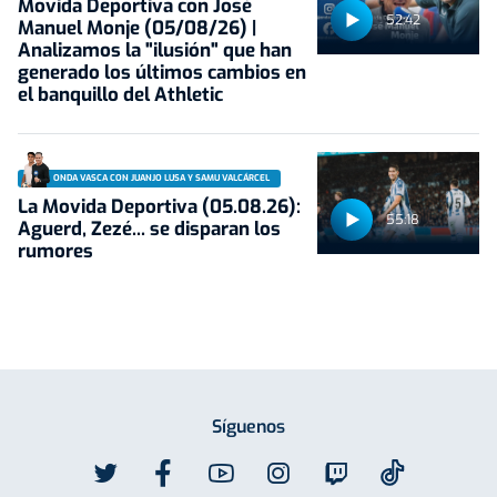
Movida Deportiva con José
52:42
Manuel Monje (05/08/26) |
Analizamos la "ilusión" que han
generado los últimos cambios en
el banquillo del Athletic
ONDA VASCA CON JUANJO LUSA Y SAMU VALCÁRCEL
La Movida Deportiva (05.08.26):
55:18
Aguerd, Zezé... se disparan los
rumores
Síguenos