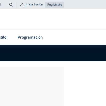
Inicia Sesión
Regístrate
6
Buscar
tilo
Programación