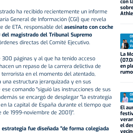
con I
sobre
strado ha recibido recientemente un informe
Athle
saría General de Información (CGI) que revela
e de ETA, responsable del
asesinato con coche
 del magistrado del Tribunal Supremo
O
J
rdenes directas del Comité Ejecutivo.
V
La Mo
 300 páginas y al que ha tenido acceso
(07.0
en pl
hacen un repaso de la carrera delictiva de
rumo
a terrorista en el momento del atentado,
a una estructura jerarquizada y en sus
 ese comando "siguió las instrucciones de sus
O
además se encargó de desplegar "la estrategia
I
A en la capital de España durante el tiempo que
El au
e de 1999-noviembre de 2001)".
festi
veran
el de
 estrategia fue diseñada "de forma colegiada
vecin