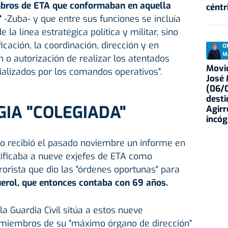
bros de ETA que conformaban en aquella
céntr
"
-Zuba- y que entre sus funciones se incluía
 la línea estratégica política y militar, sino
ficación, la coordinación, dirección y en
O
M
 o autorización de realizar los atentados
Movid
ializados por los comandos operativos".
José
(06/0
desti
IA "COLEGIADA"
Agirr
incóg
do recibió el pasado noviembre un informe en
ntificaba a nueve exjefes de ETA como
orista que dio las "órdenes oportunas" para
uerol, que entonces contaba con 69 años.
la Guardia Civil sitúa a estos nueve
 miembros de su "máximo órgano de dirección"