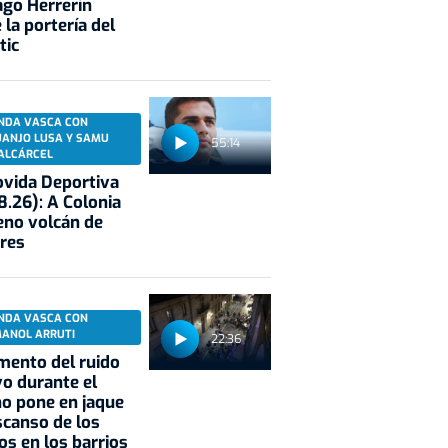
ago Herrerín
 la portería del
tic
NDA VASCA CON
UANJO LUSA Y SAMU
55:14
ALCÁRCEL
vida Deportiva
8.26): A Colonia
eno volcán de
res
NDA VASCA CON
MANOL ARRUTI
22:36
mento del ruido
vo durante el
o pone en jaque
scanso de los
os en los barrios