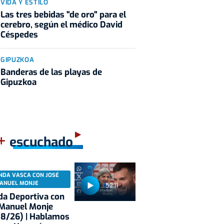
VIDA Y ESTILO
Las tres bebidas "de oro" para el
cerebro, según el médico David
Céspedes
GIPUZKOA
Banderas de las playas de
Gipuzkoa
+
escuchado
NDA VASCA CON JOSÉ
ANUEL MONJE
52:11
a Deportiva con
 Manuel Monje
08/26) | Hablamos