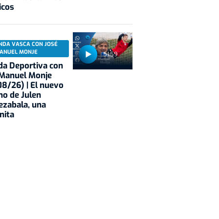
icos
NDA VASCA CON JOSÉ
ANUEL MONJE
51:59
a Deportiva con
 Manuel Monje
8/26) | El nuevo
no de Julen
ezabala, una
nita