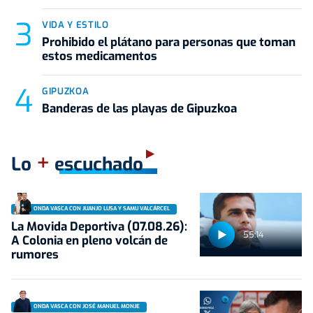
VIDA Y ESTILO
Prohibido el plátano para personas que toman
estos medicamentos
GIPUZKOA
Banderas de las playas de Gipuzkoa
+
Lo
escuchado
ONDA VASCA CON JUANJO LUSA Y SAMU VALCÁRCEL
La Movida Deportiva (07.08.26):
55:14
A Colonia en pleno volcán de
rumores
ONDA VASCA CON JOSÉ MANUEL MONJE