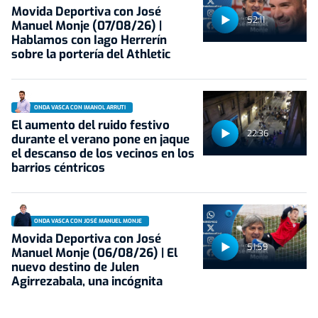
Movida Deportiva con José
52:11
Manuel Monje (07/08/26) |
Hablamos con Iago Herrerín
sobre la portería del Athletic
ONDA VASCA CON IMANOL ARRUTI
El aumento del ruido festivo
22:36
durante el verano pone en jaque
el descanso de los vecinos en los
barrios céntricos
ONDA VASCA CON JOSÉ MANUEL MONJE
Movida Deportiva con José
51:59
Manuel Monje (06/08/26) | El
nuevo destino de Julen
Agirrezabala, una incógnita