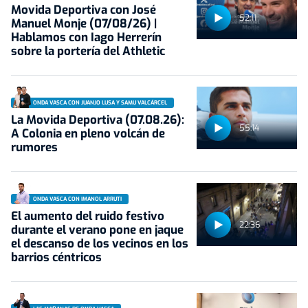
Movida Deportiva con José
52:11
Manuel Monje (07/08/26) |
Hablamos con Iago Herrerín
sobre la portería del Athletic
ONDA VASCA CON JUANJO LUSA Y SAMU VALCÁRCEL
La Movida Deportiva (07.08.26):
55:14
A Colonia en pleno volcán de
rumores
ONDA VASCA CON IMANOL ARRUTI
El aumento del ruido festivo
22:36
durante el verano pone en jaque
el descanso de los vecinos en los
barrios céntricos