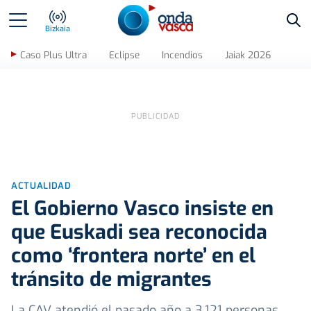
Bus
Bizkaia
Caso Plus Ultra
Eclipse
Incendios
Jaiak 2026
ACTUALIDAD
El Gobierno Vasco insiste en
que Euskadi sea reconocida
como ‘frontera norte’ en el
tránsito de migrantes
La CAV atendió el pasado año a 3.121 personas