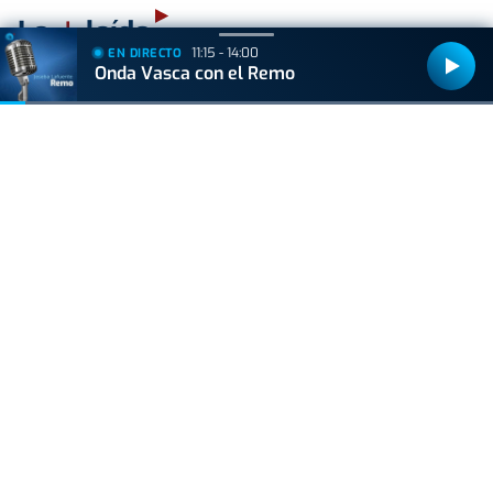
+
Lo
leído
11:15 - 14:00
EN DIRECTO
Onda Vasca con el Remo
ACTUALIDAD
Hallan muerto a un recién nacido en un armario
después de que su madre ingresara en el
hospital por una hemorragia
VIDA Y ESTILO
Las tres bebidas "de oro" para el cerebro, según
el médico David Céspedes
VIDA Y ESTILO
Alba Carrillo fulmina a Vito Quiles con un
comentario que incendia las redes
GIPUZKOA
Banderas de las playas de Gipuzkoa