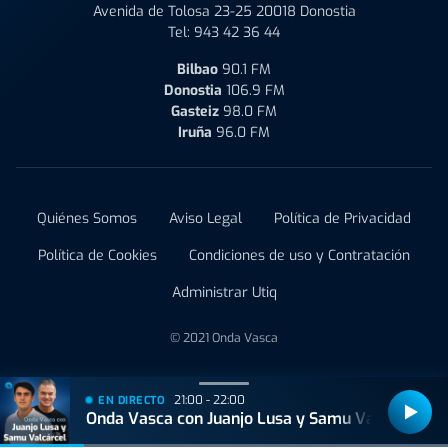
Avenida de Tolosa 23-25 20018 Donostia
Tel:
943 42 36 44
Bilbao
90.1 FM
Donostia
106.9 FM
Gasteiz
98.0 FM
Iruña
96.0 FM
Quiénes Somos
Aviso Legal
Política de Privacidad
Política de Cookies
Condiciones de uso y Contratación
Administrar Utiq
© 2021 Onda Vasca
21:00 - 22:00
EN DIRECTO
Onda Vasca con Juanjo Lusa y Samu Valcárcel