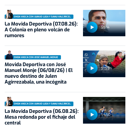
ONDA VASCA CON JUANJO LUSA Y SAMU VALCÁRCEL
La Movida Deportiva (07.08.26):
55:14
A Colonia en pleno volcán de
rumores
ONDA VASCA CON JOSÉ MANUEL MONJE
Movida Deportiva con José
51:59
Manuel Monje (06/08/26) | El
nuevo destino de Julen
Agirrezabala, una incógnita
ONDA VASCA CON JUANJO LUSA Y SAMU VALCÁRCEL
La Movida Deportiva (06.08.26):
54:50
Mesa redonda por el fichaje del
central