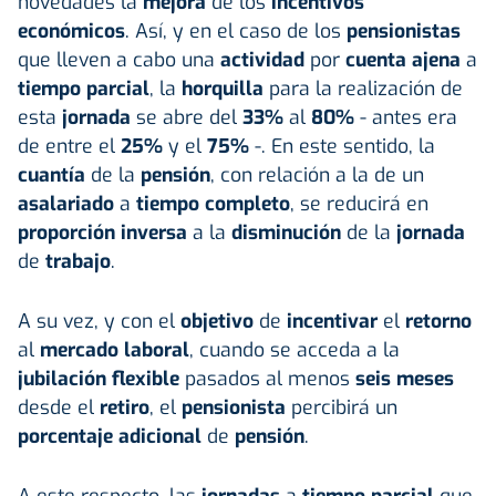
novedades la
mejora
de los
incentivos
económicos
. Así, y en el caso de los
pensionistas
que lleven a cabo una
actividad
por
cuenta ajena
a
tiempo parcial
, la
horquilla
para la realización de
esta
jornada
se abre del
33%
al
80%
- antes era
de entre el
25%
y el
75%
-.
En este sentido, la
cuantía
de la
pensión
, con relación a la de un
asalariado
a
tiempo completo
, se reducirá en
proporción
inversa
a la
disminución
de la
jornada
de
trabajo
.
A su vez, y con el
objetivo
de
incentivar
el
retorno
al
mercado
laboral
, cuando se acceda a la
jubilación flexible
pasados al menos
seis meses
desde el
retiro
, el
pensionista
percibirá un
porcentaje adicional
de
pensión
.
A este respecto, las
jornadas
a
tiempo parcial
que