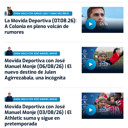
ONDA VASCA CON JUANJO LUSA Y SAMU VALCÁRCEL
La Movida Deportiva (07.08.26):
55:14
A Colonia en pleno volcán de
rumores
ONDA VASCA CON JOSÉ MANUEL MONJE
Movida Deportiva con José
51:59
Manuel Monje (06/08/26) | El
nuevo destino de Julen
Agirrezabala, una incógnita
ONDA VASCA CON JOSÉ MANUEL MONJE
Movida Deportiva con José
53:04
Manuel Monje (03/08/26) | El
Athletic suma y sigue en
pretemporada