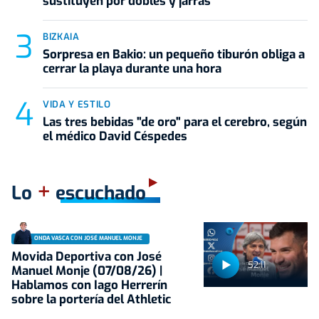
sustituyen por dobles y jarras
BIZKAIA
Sorpresa en Bakio: un pequeño tiburón obliga a
cerrar la playa durante una hora
VIDA Y ESTILO
Las tres bebidas "de oro" para el cerebro, según
el médico David Céspedes
+
Lo
escuchado
ONDA VASCA CON JOSÉ MANUEL MONJE
Movida Deportiva con José
52:11
Manuel Monje (07/08/26) |
Hablamos con Iago Herrerín
sobre la portería del Athletic