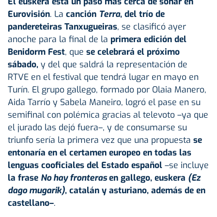
El euskera está un paso más cerca de sonar en
Eurovisión
. La
canción
Terra
, del trío de
pandereteiras Tanxugueiras
, se clasificó ayer
anoche para la final de la
primera edición del
Benidorm Fest
, que
se celebrará el próximo
sábado,
y del que saldrá la representación de
RTVE en el festival que tendrá lugar en mayo en
Turín. El grupo gallego, formado por Olaia Manero,
Aida Tarrío y Sabela Maneiro, logró el pase en su
semifinal con polémica gracias al televoto –ya que
el jurado las dejó fuera–, y de consumarse su
triunfo sería la primera vez que una propuesta
se
entonaría en el certamen europeo en todas las
lenguas cooficiales del Estado español
–se incluye
la frase
No hay fronteras
en gallego, euskera
(Ez
dago mugarik)
, catalán y asturiano, además de en
castellano–
.