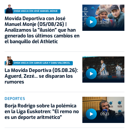
ONDA VASCA CON JOSÉ MANUEL MONJE
Movida Deportiva con José
52:42
Manuel Monje (05/08/26) |
Analizamos la "ilusión" que han
generado los últimos cambios en
el banquillo del Athletic
ONDA VASCA CON JUANJO LUSA Y SAMU VALCÁRCEL
La Movida Deportiva (05.08.26):
55:18
Aguerd, Zezé... se disparan los
rumores
DEPORTES
Borja Rodrigo sobre la polémica
en la Liga Euskotren: "El remo no
09:23
es un deporte aritmético"