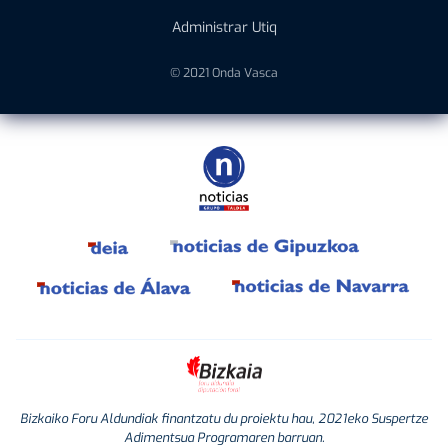
Administrar Utiq
© 2021 Onda Vasca
Bizkaiko Foru Aldundiak finantzatu du proiektu hau, 2021eko Suspertze
Adimentsua Programaren barruan.