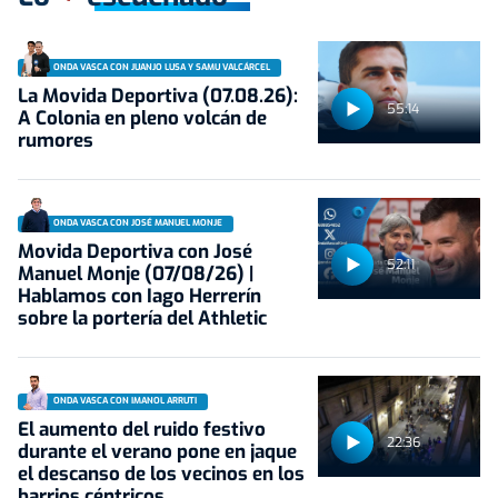
ONDA VASCA CON JUANJO LUSA Y SAMU VALCÁRCEL
La Movida Deportiva (07.08.26):
55:14
A Colonia en pleno volcán de
rumores
ONDA VASCA CON JOSÉ MANUEL MONJE
Movida Deportiva con José
52:11
Manuel Monje (07/08/26) |
Hablamos con Iago Herrerín
sobre la portería del Athletic
ONDA VASCA CON IMANOL ARRUTI
El aumento del ruido festivo
22:36
durante el verano pone en jaque
el descanso de los vecinos en los
barrios céntricos