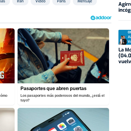
ias
Irán
Vídeo
París
Mensaje
Agirr
incóg
O
J
V
La Mo
(04.0
vuelv
Pasaportes que abren puertas
¡Cómo
Los pasaportes más poderosos del mundo, ¿está el
tuyo?