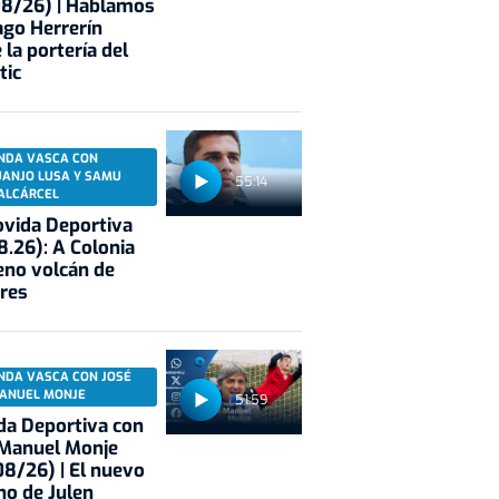
08/26) | Hablamos
ago Herrerín
 la portería del
tic
NDA VASCA CON
UANJO LUSA Y SAMU
55:14
ALCÁRCEL
vida Deportiva
8.26): A Colonia
eno volcán de
res
NDA VASCA CON JOSÉ
ANUEL MONJE
51:59
a Deportiva con
 Manuel Monje
8/26) | El nuevo
no de Julen