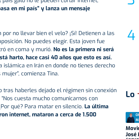
 país galo no le pueden cortar internet,
pasa en mi país” y lanza un mensaje
por no llevar bien el velo? ¡Sí! Detienen a las
posición. No puedes elegir. Esta joven fue
ntró en coma y murió.
No es la primera ni será
está harto, hace casi 40 años que esto es así.
a islámica en Irán en donde no tienes derecho
es mujer”, comienza Tina.
o tras haberles dejado el régimen sin conexión
Lo
s. “Nos cuesta mucho comunicarnos con
 ¿Por qué? Para matar en silencio.
La última
ron internet, mataron a cerca de 1.500
O
M
Movid
José