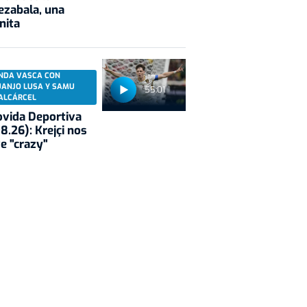
ezabala, una
nita
NDA VASCA CON
UANJO LUSA Y SAMU
55:01
ALCÁRCEL
vida Deportiva
8.26): Krejçi nos
e "crazy"