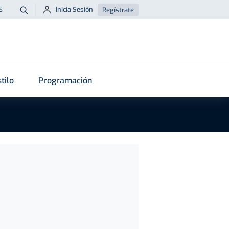
Inicia Sesión
Regístrate
6
Buscar
tilo
Programación