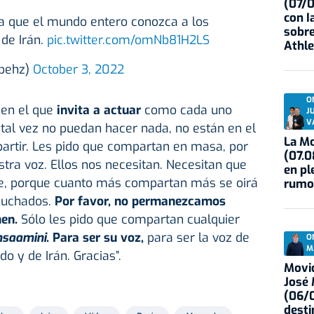
(07/
con I
ra que el mundo entero conozca a los
sobre
de Irán.
pic.twitter.com/omNb81H2LS
Athle
epehz)
October 3, 2022
O
 en el que
invita a actuar
como cada uno
J
V
: tal vez no puedan hacer nada, no están en el
La Mo
rtir. Les pido que compartan en masa, por
(07.0
tra voz. Ellos nos necesitan. Necesitan que
en pl
e, porque cuanto más compartan más se oirá
rumo
cuchados.
Por favor, no permanezcamos
men.
Sólo les pido que compartan cualquier
saamini
. Para ser su voz,
para ser la voz de
O
M
o y de Irán. Gracias”.
Movid
José
(06/0
desti