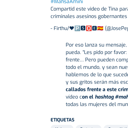
#MahsaAmini
Compartid este video de Tina pa
criminales asesinos gobernantes 
- Firthu/❤🅿🆂🅾🅴🇪🇸 (@JoseP
Por eso lanza su mensaje,
pueda. “Les pido por favor
frente… Pero pueden compa
todo el mundo, y sean nues
hablemos de lo que suced
y sus gritos serán más es
callados frente a este cri
vídeo c
on el
hashtag #mah
todas las mujeres del mund
ETIQUETAS