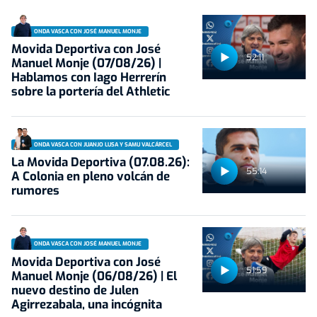
ONDA VASCA CON JOSÉ MANUEL MONJE
Movida Deportiva con José
52:11
Manuel Monje (07/08/26) |
Hablamos con Iago Herrerín
sobre la portería del Athletic
ONDA VASCA CON JUANJO LUSA Y SAMU VALCÁRCEL
La Movida Deportiva (07.08.26):
55:14
A Colonia en pleno volcán de
rumores
ONDA VASCA CON JOSÉ MANUEL MONJE
Movida Deportiva con José
51:59
Manuel Monje (06/08/26) | El
nuevo destino de Julen
Agirrezabala, una incógnita