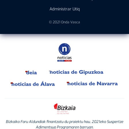
Administrar Utiq
© 2021 Onda Vasca
Bizkaiko Foru Aldundiak finantzatu du proiektu hau, 2021eko Suspertze
Adimentsua Programaren barruan.