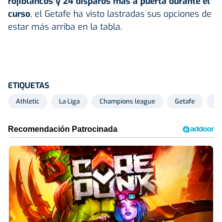
rojiblancos y 24 disparos más a puerta durante el
curso
, el Getafe ha visto lastradas sus opciones de
estar más arriba en la tabla.
ETIQUETAS
Athletic
La Liga
Champions league
Getafe
At