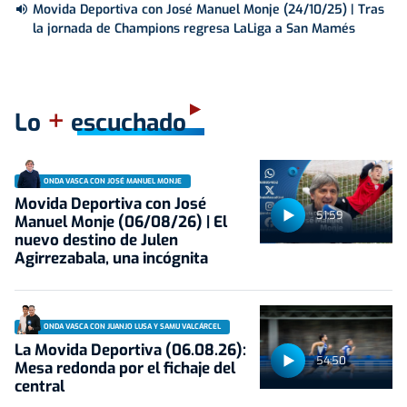
Movida Deportiva con José Manuel Monje (24/10/25) | Tras
la jornada de Champions regresa LaLiga a San Mamés
+
Lo
escuchado
ONDA VASCA CON JOSÉ MANUEL MONJE
Movida Deportiva con José
51:59
Manuel Monje (06/08/26) | El
nuevo destino de Julen
Agirrezabala, una incógnita
ONDA VASCA CON JUANJO LUSA Y SAMU VALCÁRCEL
La Movida Deportiva (06.08.26):
54:50
Mesa redonda por el fichaje del
central