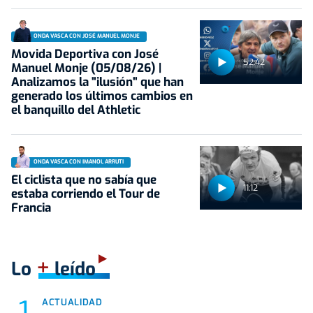
ONDA VASCA CON JOSÉ MANUEL MONJE
Movida Deportiva con José
52:42
Manuel Monje (05/08/26) |
Analizamos la "ilusión" que han
generado los últimos cambios en
el banquillo del Athletic
ONDA VASCA CON IMANOL ARRUTI
El ciclista que no sabía que
11:12
estaba corriendo el Tour de
Francia
+
Lo
leído
ACTUALIDAD