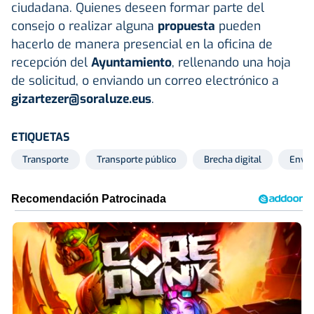
ciudadana. Quienes deseen formar parte del
consejo o realizar alguna
propuesta
pueden
hacerlo de manera presencial en la oficina de
recepción del
Ayuntamiento
, rellenando una hoja
de solicitud, o enviando un correo electrónico a
gizartezer@soraluze.eus
.
ETIQUETAS
Transporte
Transporte público
Brecha digital
Envej