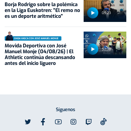
Borja Rodrigo sobre la polémica
en la Liga Euskotren: "El remo no
09:23
es un deporte aritmético"
ONDA VASCA CON JOSÉ MANUEL MONJE
Movida Deportiva con José
52:38
Manuel Monje (04/08/26) | El
Athletic continúa descansando
antes del inicio liguero
Síguenos