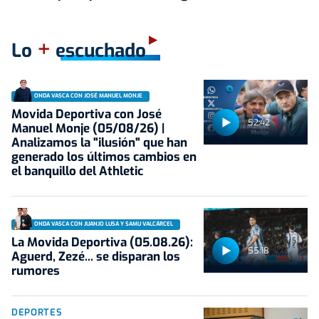
+
Lo
escuchado
ONDA VASCA CON JOSÉ MANUEL MONJE
Movida Deportiva con José
52:42
Manuel Monje (05/08/26) |
Analizamos la "ilusión" que han
generado los últimos cambios en
el banquillo del Athletic
ONDA VASCA CON JUANJO LUSA Y SAMU VALCÁRCEL
La Movida Deportiva (05.08.26):
55:18
Aguerd, Zezé... se disparan los
rumores
DEPORTES