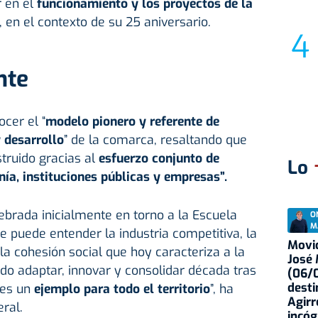
r en el
funcionamiento y los proyectos de la
, en el contexto de su 25 aniversario.
nte
cer el “
modelo pionero y referente de
 desarrollo
” de la comarca, resaltando que
truido gracias al
esfuerzo conjunto de
Lo
nía, instituciones públicas y empresas”.
tebrada inicialmente en torno a la Escuela
O
M
se puede entender la industria competitiva, la
Movid
la cohesión social que hoy caracteriza a la
José
o adaptar, innovar y consolidar década tras
(06/0
desti
 es un
ejemplo para todo el territorio
”, ha
Agirr
ral.
incóg