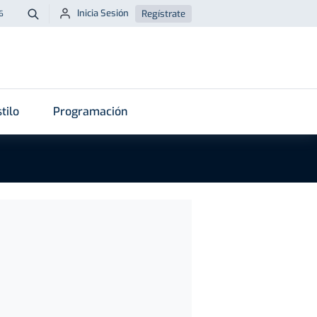
Inicia Sesión
Regístrate
6
Buscar
tilo
Programación