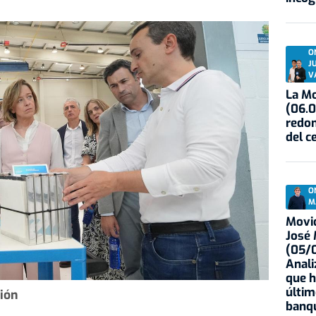
O
J
V
La Mo
(06.0
redon
del c
O
M
Movid
José
(05/0
Anali
que h
últim
ión
banqu