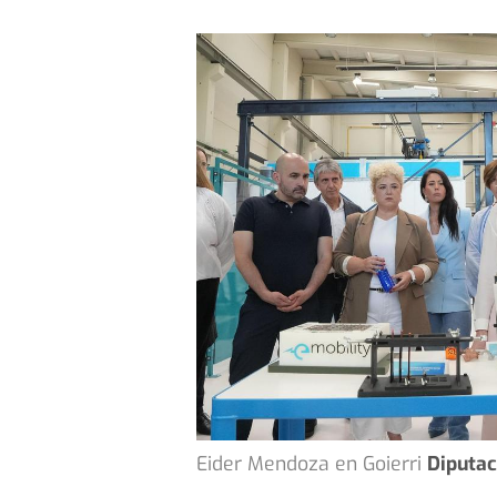
Eider Mendoza en Goierri
Diputac