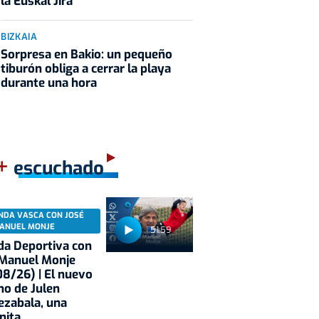
la Euskal Jira
BIZKAIA
Sorpresa en Bakio: un pequeño
tiburón obliga a cerrar la playa
durante una hora
+
escuchado
NDA VASCA CON JOSÉ
ANUEL MONJE
51:59
a Deportiva con
 Manuel Monje
8/26) | El nuevo
no de Julen
ezabala, una
nita