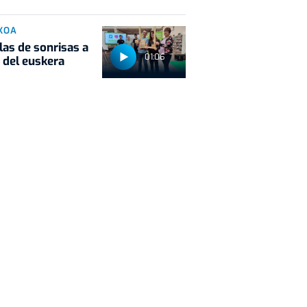
KOA
las de sonrisas a
01:06
 del euskera