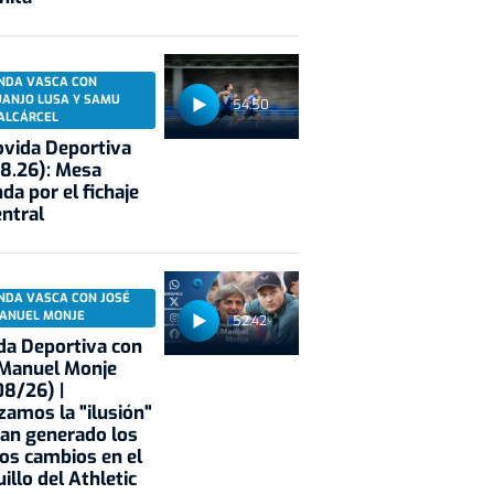
NDA VASCA CON
UANJO LUSA Y SAMU
54:50
ALCÁRCEL
vida Deportiva
8.26): Mesa
da por el fichaje
entral
NDA VASCA CON JOSÉ
ANUEL MONJE
52:42
a Deportiva con
 Manuel Monje
8/26) |
zamos la "ilusión"
an generado los
os cambios en el
illo del Athletic