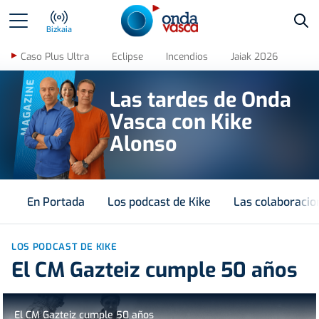
Bus
Bizkaia
Caso Plus Ultra
Eclipse
Incendios
Jaiak 2026
MAGAZINE
Las tardes de Onda
Vasca con Kike
Alonso
En Portada
Los podcast de Kike
Las colaboracio
LOS PODCAST DE KIKE
El CM Gazteiz cumple 50 años
El CM Gazteiz cumple 50 años