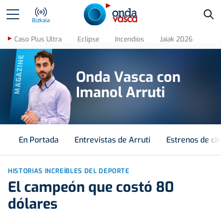
Bus
Bizkaia
Caso Plus Ultra
Eclipse
Incendios
Jaiak 2026
MAGAZINE
Onda Vasca con
Imanol Arruti
En Portada
Entrevistas de Arruti
Estrenos de ci
HISTORIAS INCREÍBLES DEL DEPORTE
El campeón que costó 80
dólares