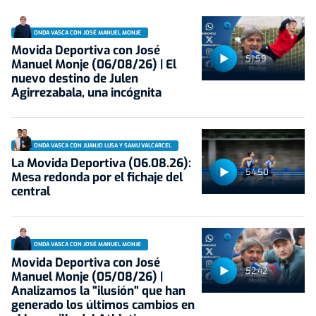
ONDA VASCA CON JOSÉ MANUEL MONJE
Movida Deportiva con José
51:59
Manuel Monje (06/08/26) | El
nuevo destino de Julen
Agirrezabala, una incógnita
ONDA VASCA CON JUANJO LUSA Y SAMU VALCÁRCEL
La Movida Deportiva (06.08.26):
54:50
Mesa redonda por el fichaje del
central
ONDA VASCA CON JOSÉ MANUEL MONJE
Movida Deportiva con José
52:42
Manuel Monje (05/08/26) |
Analizamos la "ilusión" que han
generado los últimos cambios en