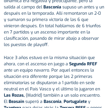
dinámica era negativa y preocupante, pero la
salida al campo del
Basconia
supuso un antes y un
después en la temporada. Allí remontaron un 2-0
y sumaron su primera victoria de las 6 que
vinieron después. En total hablamos de 6 triunfos
en 7 partidos y un ascenso importante en la
clasificación, pasando de mirar abajo a observar
los puestos de playoff.
Hace 3 años estuvo en la misma situación que
ahora, con el ascenso en juego a
Segunda RFEF
ante un equipo navarro. Por aquel entonces la
situación era diferente porque las 2 primeras
eliminatorias se disputaron a 1 partido en sede
neutral en el País Vasco y el último lo jugaron en
Las Rozas,
(Madrid) también a un solo encuentro.
El
Beasain
superó a
Basconia
,
Portugalete
y
Txantrea
para dejar atrás la
Tercera RFEF
y poner