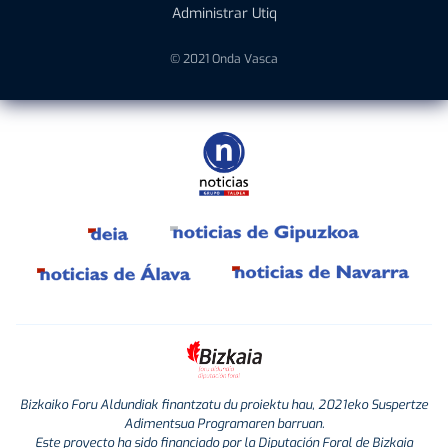
Administrar Utiq
© 2021 Onda Vasca
Bizkaiko Foru Aldundiak finantzatu du proiektu hau, 2021eko Suspertze
Adimentsua Programaren barruan.
Este proyecto ha sido financiado por la Diputación Foral de Bizkaia