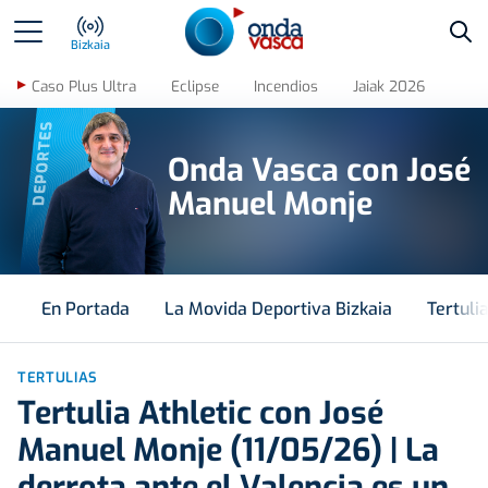
Bus
Bizkaia
Caso Plus Ultra
Eclipse
Incendios
Jaiak 2026
DEPORTES
Onda Vasca con José
Manuel Monje
En Portada
La Movida Deportiva Bizkaia
Tertuli
TERTULIAS
Tertulia Athletic con José
Manuel Monje (11/05/26) | La
derrota ante el Valencia es un