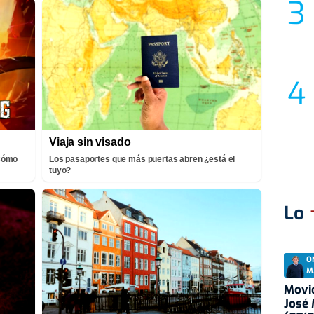
Viaja sin visado
¡Cómo
Los pasaportes que más puertas abren ¿está el
tuyo?
Lo
O
M
Movid
José