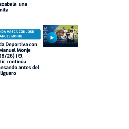
ezabala, una
nita
NDA VASCA CON JOSÉ
ANUEL MONJE
52:38
a Deportiva con
 Manuel Monje
8/26) | El
tic continúa
nsando antes del
 liguero