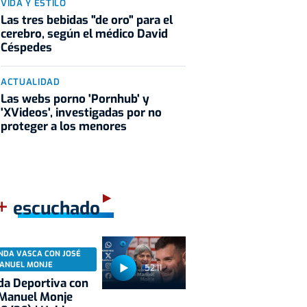
VIDA Y ESTILO
Las tres bebidas "de oro" para el
cerebro, según el médico David
Céspedes
ACTUALIDAD
Las webs porno 'Pornhub' y
'XVideos', investigadas por no
proteger a los menores
+
escuchado
NDA VASCA CON JOSÉ
ANUEL MONJE
52:11
a Deportiva con
 Manuel Monje