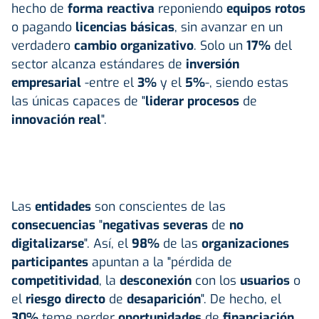
hecho de
forma reactiva
reponiendo
equipos rotos
o pagando
licencias básicas
, sin avanzar en un
verdadero
cambio organizativo
. Solo un
17%
del
sector alcanza estándares de
inversión
empresarial
-entre el
3%
y el
5%
-, siendo estas
las únicas capaces de "
liderar procesos
de
innovación real
".
Las
entidades
son conscientes de las
consecuencias
"
negativas severas
de
no
digitalizarse
". Así, el
98%
de las
organizaciones
participantes
apuntan a la "pérdida de
competitividad
, la
desconexión
con los
usuarios
o
el
riesgo directo
de
desaparición
". De hecho, el
30%
teme perder
oportunidades
de
financiación