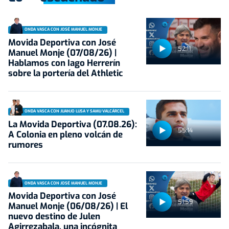
ONDA VASCA CON JOSÉ MANUEL MONJE
Movida Deportiva con José
52:11
Manuel Monje (07/08/26) |
Hablamos con Iago Herrerín
sobre la portería del Athletic
ONDA VASCA CON JUANJO LUSA Y SAMU VALCÁRCEL
La Movida Deportiva (07.08.26):
55:14
A Colonia en pleno volcán de
rumores
ONDA VASCA CON JOSÉ MANUEL MONJE
Movida Deportiva con José
51:59
Manuel Monje (06/08/26) | El
nuevo destino de Julen
Agirrezabala, una incógnita