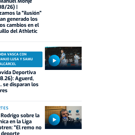
 Manuel Monje
8/26) |
zamos la "ilusión"
an generado los
os cambios en el
illo del Athletic
NDA VASCA CON
UANJO LUSA Y SAMU
55:18
ALCÁRCEL
vida Deportiva
8.26): Aguerd,
.. se disparan los
res
RTES
 Rodrigo sobre la
09:23
ica en la Liga
tren: "El remo no
 deporte