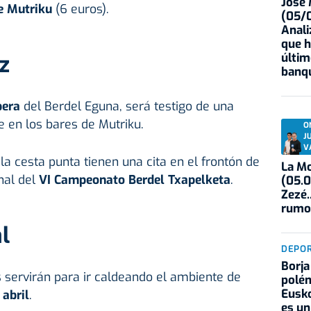
José
e Mutriku
(6 euros).
(05/0
Anali
que h
z
últim
banqu
pera
del Berdel Eguna, será testigo de una
e en los bares de Mutriku.
O
J
V
la cesta punta tienen una cita en el frontón de
La Mo
inal del
VI Campeonato Berdel Txapelketa
.
(05.0
Zezé.
rumo
l
DEPO
Borja
servirán para ir caldeando el ambiente de
polém
Eusko
 abril
.
es un