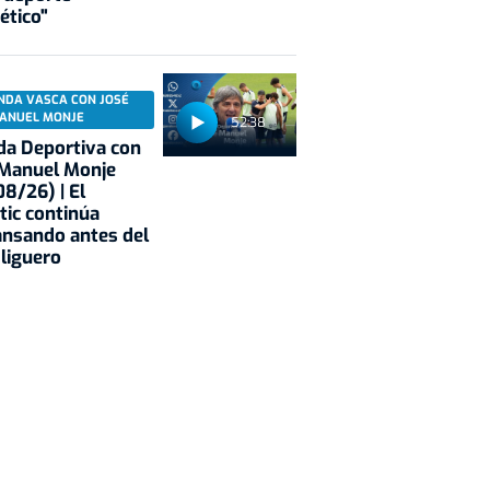
ético"
NDA VASCA CON JOSÉ
ANUEL MONJE
52:38
a Deportiva con
 Manuel Monje
8/26) | El
tic continúa
nsando antes del
 liguero