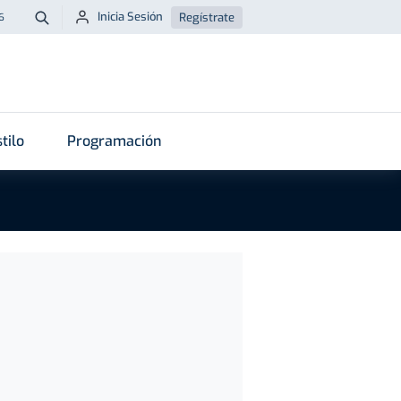
Inicia Sesión
Regístrate
6
Buscar
tilo
Programación