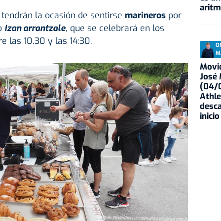
aritm
 tendrán la ocasión de sentirse
marineros
por
ro
Izan arrantzale
, que se celebrará en los
e las 10.30 y las 14:30.
O
M
Movid
José
(04/0
Athle
desca
inicio