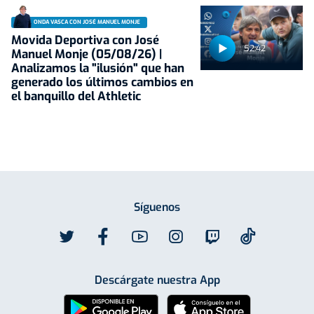
ONDA VASCA CON JOSÉ MANUEL MONJE
Movida Deportiva con José
52:42
Manuel Monje (05/08/26) |
Analizamos la "ilusión" que han
generado los últimos cambios en
el banquillo del Athletic
Síguenos
Descárgate nuestra App