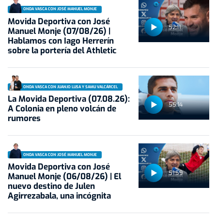
ONDA VASCA CON JOSÉ MANUEL MONJE
Movida Deportiva con José
52:11
Manuel Monje (07/08/26) |
Hablamos con Iago Herrerín
sobre la portería del Athletic
ONDA VASCA CON JUANJO LUSA Y SAMU VALCÁRCEL
La Movida Deportiva (07.08.26):
55:14
A Colonia en pleno volcán de
rumores
ONDA VASCA CON JOSÉ MANUEL MONJE
Movida Deportiva con José
51:59
Manuel Monje (06/08/26) | El
nuevo destino de Julen
Agirrezabala, una incógnita