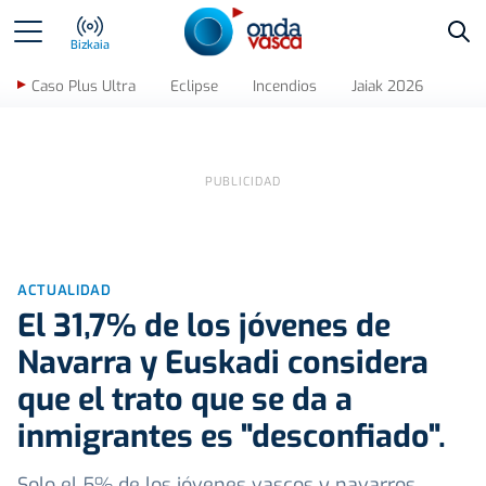
Bus
Bizkaia
Caso Plus Ultra
Eclipse
Incendios
Jaiak 2026
ACTUALIDAD
El 31,7% de los jóvenes de
Navarra y Euskadi considera
que el trato que se da a
inmigrantes es "desconfiado".
Solo el 5% de los jóvenes vascos y navarros