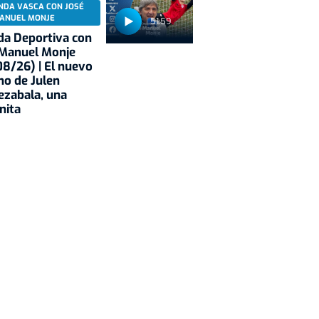
NDA VASCA CON JOSÉ
ANUEL MONJE
51:59
a Deportiva con
 Manuel Monje
8/26) | El nuevo
no de Julen
ezabala, una
nita