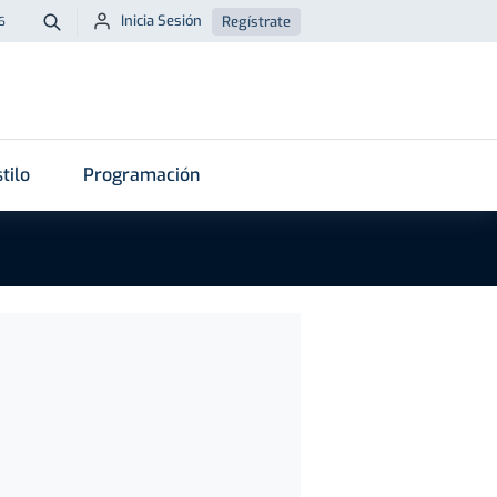
Inicia Sesión
Regístrate
6
Buscar
tilo
Programación