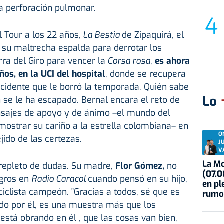
a perforación pulmonar.
 Tour a los 22 años,
La Bestia
de Zipaquirá, el
su maltrecha espalda para derrotar los
rra del Giro para vencer la
Corsa rosa
,
es ahora
os, en la UCI del hospital
, donde se recupera
ccidente que le borró la temporada. Quién sabe
Lo
én se le ha escapado. Bernal encara el reto de
nsajes de apoyo y de ánimo –el mundo del
mostrar su cariño a la estrella colombiana– en
O
ejido de las certezas.
J
V
La Mo
 repleto de dudas. Su madre,
Flor Gómez,
no
(07.0
agros en
Radio Caracol
cuando pensó en su hijo,
en pl
iclista campeón. "Gracias a todos, sé que es
rumo
ndo por él, es una muestra más que los
está obrando en él , que las cosas van bien,