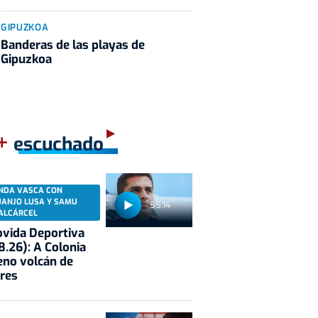
GIPUZKOA
Banderas de las playas de
Gipuzkoa
+
escuchado
NDA VASCA CON
UANJO LUSA Y SAMU
55:14
ALCÁRCEL
vida Deportiva
8.26): A Colonia
eno volcán de
res