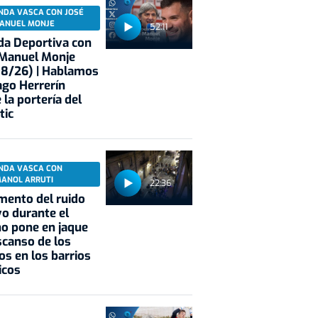
NDA VASCA CON JOSÉ
ANUEL MONJE
52:11
a Deportiva con
 Manuel Monje
08/26) | Hablamos
ago Herrerín
 la portería del
tic
NDA VASCA CON
MANOL ARRUTI
22:36
mento del ruido
vo durante el
o pone en jaque
scanso de los
os en los barrios
icos