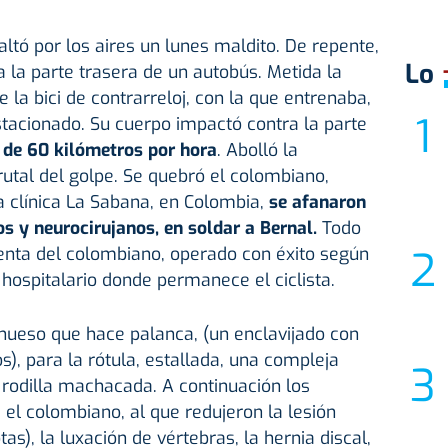
altó por los aires un lunes maldito. De repente,
Lo
a la parte trasera de un autobús. Metida la
 la bici de contrarreloj, con la que entrenaba,
stacionado. Su cuerpo impactó contra la parte
de 60 kilómetros por hora
. Abolló la
rutal del golpe. Se quebró el colombiano,
la clínica La Sabana, en Colombia,
se afanaron
s y neurocirujanos, en soldar a Bernal.
Todo
nta del colombiano, operado con éxito según
 hospitalario donde permanece el ciclista.
 hueso que hace palanca, (un enclavijado con
os), para la rótula, estallada, una compleja
rodilla machacada. A continuación los
el colombiano, al que redujeron la lesión
otas), la luxación de vértebras, la hernia discal,