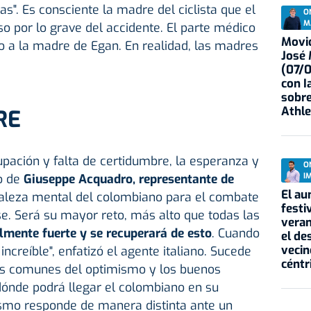
sas". Es consciente la madre del ciclista que el
O
M
o por lo grave del accidente. El parte médico
Movid
o a la madre de Egan. En realidad, las madres
José
(07/
con I
sobre
Athle
RE
pación y falta de certidumbre, la esperanza y
O
I
so de
Giuseppe Acquadro, representante de
El au
rtaleza mental del colombiano para el combate
festi
se. Será su mayor reto, más alto que todas las
veran
mente fuerte y se recuperará de esto
. Cuando
el de
vecin
ncreíble", enfatizó el agente italiano. Sucede
céntr
es comunes del optimismo y los buenos
dónde podrá llegar el colombiano en su
smo responde de manera distinta ante un