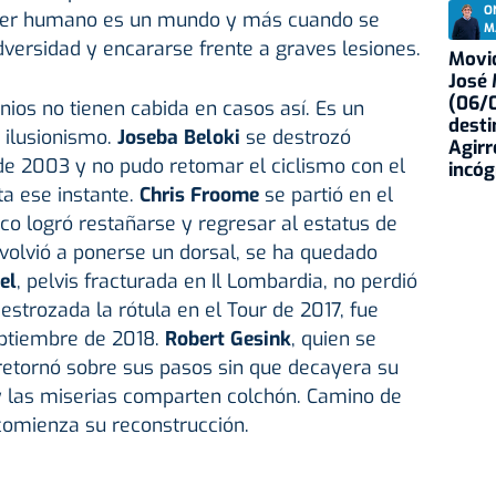
O
l ser humano es un mundo y más cuando se
M
dversidad y encararse frente a graves lesiones.
Movid
José
(06/0
inios no tienen cabida en casos así. Es un
desti
e ilusionismo.
Joseba Beloki
se destrozó
Agirr
de 2003 y no pudo retomar el ciclismo con el
incóg
a ese instante.
Chris Froome
se partió en el
o logró restañarse y regresar al estatus de
olvió a ponerse un dorsal, se ha quedado
el
, pelvis fracturada en Il Lombardia, no perdió
destrozada la rótula en el Tour de 2017, fue
tiembre de 2018.
Robert Gesink
, quien se
 retornó sobre sus pasos sin que decayera su
 y las miserias comparten colchón. Camino de
comienza su reconstrucción.