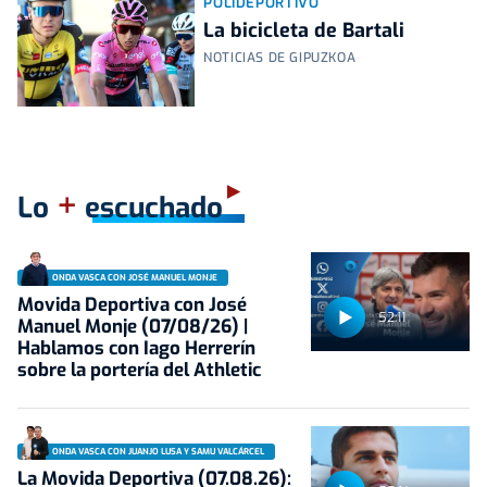
POLIDEPORTIVO
La bicicleta de Bartali
NOTICIAS DE GIPUZKOA
+
Lo
escuchado
ONDA VASCA CON JOSÉ MANUEL MONJE
Movida Deportiva con José
52:11
Manuel Monje (07/08/26) |
Hablamos con Iago Herrerín
sobre la portería del Athletic
ONDA VASCA CON JUANJO LUSA Y SAMU VALCÁRCEL
La Movida Deportiva (07.08.26):