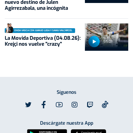
nuevo destino de Julen
Agirrezabala, una incógnita
ONDA VASCA CON JUANJO LUSA Y SAMU VALCÁRCEL
La Movida Deportiva (04.08.26):
55:01
Krejçi nos vuelve "crazy"
Síguenos
Descárgate nuestra App