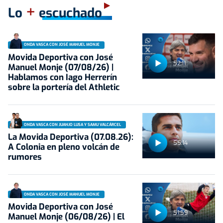
+
Lo
escuchado
ONDA VASCA CON JOSÉ MANUEL MONJE
Movida Deportiva con José
52:11
Manuel Monje (07/08/26) |
Hablamos con Iago Herrerín
sobre la portería del Athletic
ONDA VASCA CON JUANJO LUSA Y SAMU VALCÁRCEL
La Movida Deportiva (07.08.26):
55:14
A Colonia en pleno volcán de
rumores
ONDA VASCA CON JOSÉ MANUEL MONJE
Movida Deportiva con José
51:59
Manuel Monje (06/08/26) | El