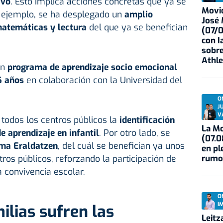
ivo
. Esto implica acciones concretas que ya se
Movid
r ejemplo, se ha desplegado un
amplio
José
atemáticas y lectura
del que ya se benefician
(07/
con I
sobre
Athle
un
programa de aprendizaje socio emocional
6 años
en colaboración con la Universidad del
O
J
V
todos los centros públicos la
identificación
La Mo
e aprendizaje en infantil
. Por otro lado, se
(07.0
ma Eraldatzen
, del cuál se benefician ya unos
en pl
rumo
os públicos, reforzando la participación de
a convivencia escolar.
O
I
lias sufren las
Leitz