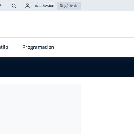
Inicia Sesión
Regístrate
6
Buscar
tilo
Programación