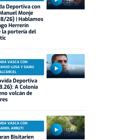
a Deportiva con
 Manuel Monje
08/26) | Hablamos
ago Herrerín
 la portería del
tic
NDA VASCA CON
UANJO LUSA Y SAMU
55:14
ALCÁRCEL
vida Deportiva
8.26): A Colonia
eno volcán de
res
NDA VASCA CON
MANOL ARRUTI
12:23
aran Bisitarien