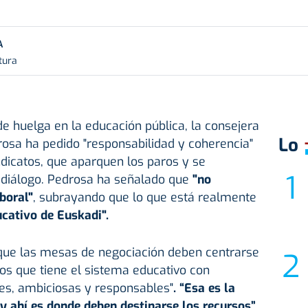
A
tura
e huelga en la educación pública, la consejera
Lo
osa ha pedido "responsabilidad y coherencia"
ndicatos, que aparquen los paros y se
diálogo. Pedrosa ha señalado que
"no
boral"
, subrayando que lo que está realmente
cativo de Euskadi".
que las mesas de negociación deben centrarse
os que tiene el sistema educativo con
les, ambiciosas y responsables"
. “Esa es la
 y ahí es donde deben destinarse los recursos”,