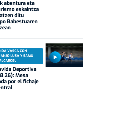
k abentura eta
rismo eskaintza
atzen ditu
opo Babestuaren
tzean
NDA VASCA CON
UANJO LUSA Y SAMU
54:50
ALCÁRCEL
vida Deportiva
8.26): Mesa
da por el fichaje
entral