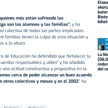
Etxea
ekotu
bater
Biot
“quiénes más están sufriendo las
biho
lga son los alumnos y las familias",
y ha
ad colectiva de todas las partes implicadas,
i familias tienen la culpa de esta situación y
O
 a la altura
J
V
La Mo
era de Educación ha defendido que fortalecer la
(06.0
cuerdos responsables y útiles" y ha añadido
redon
 una actitud constructiva y propositiva en la
del c
amos cerca de poder alcanzar un buen acuerdo
 otros colectivos y mesas y en el 2002
", ha