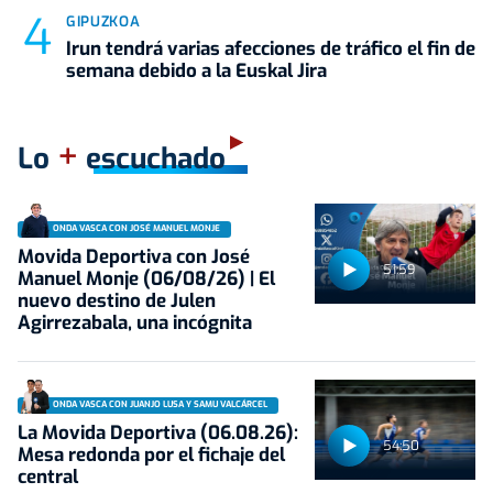
GIPUZKOA
Irun tendrá varias afecciones de tráfico el fin de
semana debido a la Euskal Jira
+
Lo
escuchado
ONDA VASCA CON JOSÉ MANUEL MONJE
Movida Deportiva con José
51:59
Manuel Monje (06/08/26) | El
nuevo destino de Julen
Agirrezabala, una incógnita
ONDA VASCA CON JUANJO LUSA Y SAMU VALCÁRCEL
La Movida Deportiva (06.08.26):
54:50
Mesa redonda por el fichaje del
central