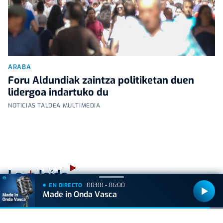
ARABA
Foru Aldundiak zaintza politiketan duen
lidergoa indartuko du
NOTICIAS TALDEA MULTIMEDIA
+
Lo
leído
00:00 - 06:00
EN DIRECTO
Made in Onda Vasca
ACTUALIDAD
Consulta los mejores lugares para ver el
eclipse en Euskadi