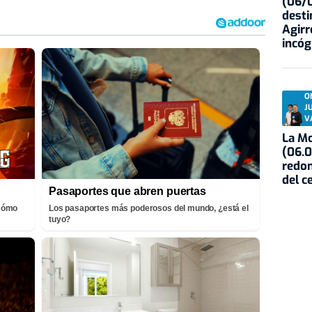
(06/0
desti
Agirr
incóg
O
J
V
La Mo
(06.0
redon
del c
Pasaportes que abren puertas
¡Cómo
Los pasaportes más poderosos del mundo, ¿está el
tuyo?