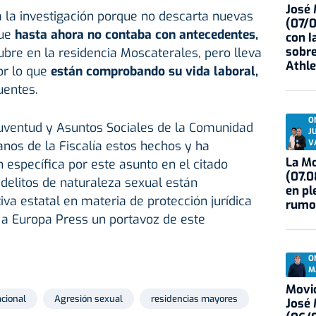
José
a la investigación porque no descarta nuevas
(07/
que
hasta ahora no contaba con antecedentes,
con I
sobre
bre en la residencia Moscaterales, pero lleva
Athle
or lo que
están comprobando su vida laboral,
uentes.
O
Juventud y Asuntos Sociales de la Comunidad
J
V
nos de la Fiscalía estos hechos y ha
La Mo
específica por este asunto en el citado
(07.0
 delitos de naturaleza sexual están
en pl
iva estatal en materia de protección jurídica
rumo
a Europa Press un portavoz de este
O
M
Movid
acional
Agresión sexual
residencias mayores
José