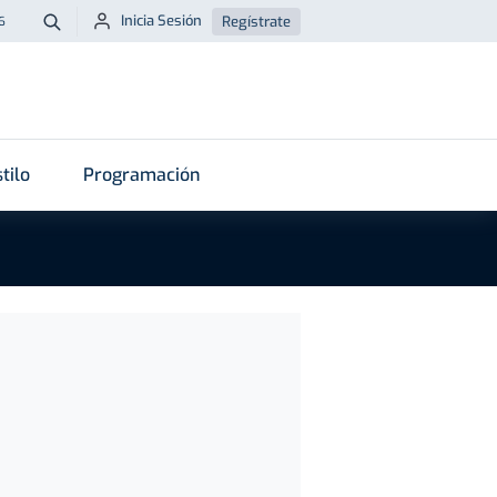
Inicia Sesión
Regístrate
6
Buscar
tilo
Programación