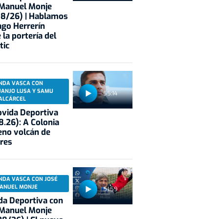
 Manuel Monje
08/26) | Hablamos
ago Herrerín
 la portería del
tic
NDA VASCA CON
UANJO LUSA Y SAMU
55:14
ALCÁRCEL
vida Deportiva
8.26): A Colonia
eno volcán de
res
NDA VASCA CON JOSÉ
ANUEL MONJE
51:59
a Deportiva con
 Manuel Monje