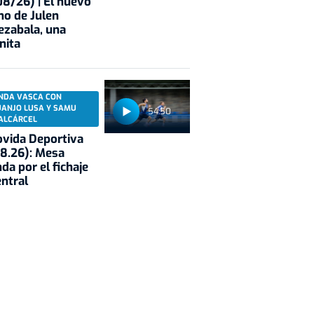
8/26) | El nuevo
no de Julen
ezabala, una
nita
NDA VASCA CON
UANJO LUSA Y SAMU
54:50
ALCÁRCEL
vida Deportiva
8.26): Mesa
da por el fichaje
entral