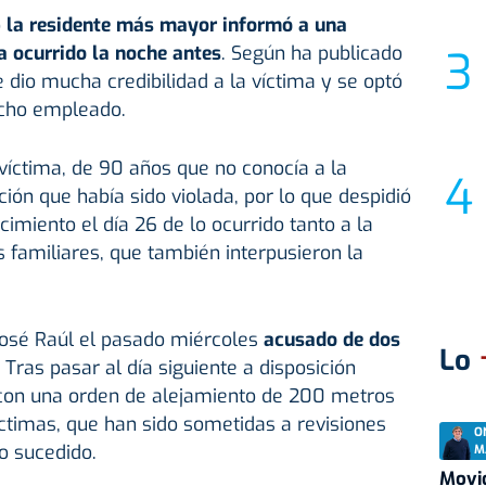
o
la residente más mayor informó a una
a ocurrido la noche antes
. Según ha publicado
le dio mucha credibilidad a la víctima y se optó
icho empleado.
 víctima, de 90 años que no conocía a la
cción que había sido violada, por lo que despidió
imiento el día 26 de lo ocurrido tanto a la
s familiares, que también interpusieron la
José Raúl el pasado miércoles
acusado de dos
Lo
Tras pasar al día siguiente a disposición
d con una orden de alejamiento de 200 metros
víctimas, que han sido sometidas a revisiones
O
o sucedido.
M
Movid