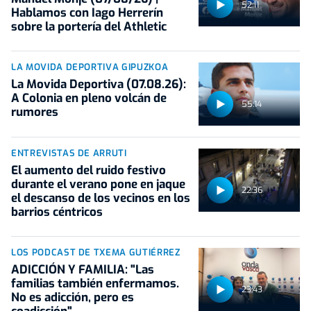
52:11
Hablamos con Iago Herrerín
sobre la portería del Athletic
LA MOVIDA DEPORTIVA GIPUZKOA
La Movida Deportiva (07.08.26):
A Colonia en pleno volcán de
55:14
rumores
ENTREVISTAS DE ARRUTI
El aumento del ruido festivo
durante el verano pone en jaque
22:36
el descanso de los vecinos en los
barrios céntricos
LOS PODCAST DE TXEMA GUTIÉRREZ
ADICCIÓN Y FAMILIA: "Las
familias también enfermamos.
23:43
No es adicción, pero es