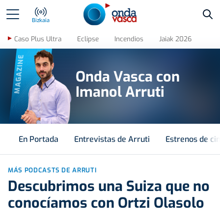
Bus
Bizkaia
Caso Plus Ultra
Eclipse
Incendios
Jaiak 2026
MAGAZINE
Onda Vasca con
Imanol Arruti
En Portada
Entrevistas de Arruti
Estrenos de ci
MÁS PODCASTS DE ARRUTI
Descubrimos una Suiza que no
conocíamos con Ortzi Olasolo