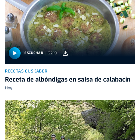
22:19
ESCUCHAR
RECETAS EUSKABER
Receta de albóndigas en salsa de calabacín
Hoy