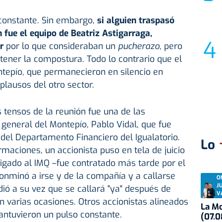
 constante. Sin embargo,
si alguien traspasó
n fue el equipo de
Beatriz Astigarraga,
ar
por lo que consideraban un
pucherazo
, pero
ener la compostura. Todo lo contrario que el
ntepío, que permanecieron en silencio en
lausos del otro sector.
ensos de la reunión fue una de las
 general del Montepío, Pablo Vidal, que fue
el Departamento Financiero del Igualatorio.
Lo
rmaciones, un accionista puso en tela de juicio
igado al IMQ –fue contratado más tarde por el
onminó a irse y de la compañía y a callarse
O
J
 pidió a su vez que se callará "ya" después de
V
 varias ocasiones. Otros accionistas alineados
La Mo
antuvieron un pulso constante.
(07.0