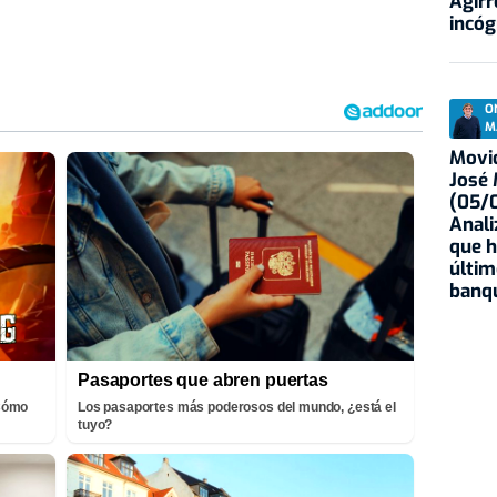
Agirr
incóg
O
M
Movid
José
(05/0
Anali
que h
últim
banqu
Pasaportes que abren puertas
¡Cómo
Los pasaportes más poderosos del mundo, ¿está el
tuyo?