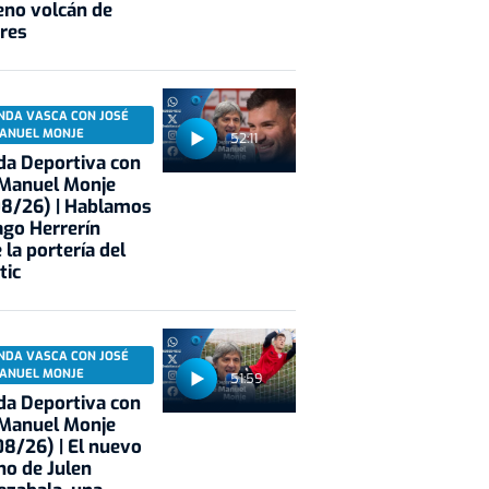
eno volcán de
res
NDA VASCA CON JOSÉ
ANUEL MONJE
52:11
a Deportiva con
 Manuel Monje
08/26) | Hablamos
ago Herrerín
 la portería del
tic
NDA VASCA CON JOSÉ
ANUEL MONJE
51:59
a Deportiva con
 Manuel Monje
8/26) | El nuevo
no de Julen