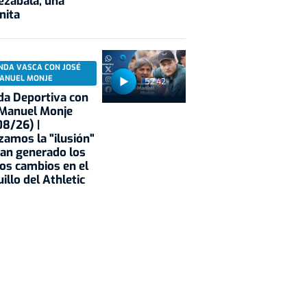
ezabala, una
nita
NDA VASCA CON JOSÉ
ANUEL MONJE
52:42
a Deportiva con
 Manuel Monje
8/26) |
zamos la "ilusión"
an generado los
os cambios en el
illo del Athletic