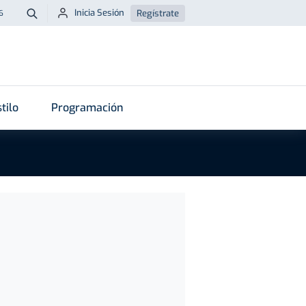
Inicia Sesión
Regístrate
6
Buscar
tilo
Programación