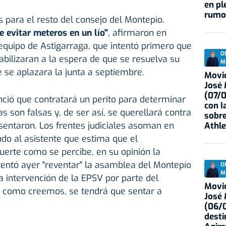
en pl
rumo
para el resto del consejo del Montepío.
e evitar meteros en un lío"
, afirmaron en
equipo de Astigarraga, que intentó primero que
O
abilizaran a la espera de que se resuelva su
M
 se aplazara la junta a septiembre.
Movid
José
(07/
ció que contratará un perito para determinar
con I
s son falsas y, de ser así, se querellará contra
sobre
esentaron. Los frentes judiciales asoman en
Athle
do al asistente que estima que el
uerte como se percibe, en su opinión la
ntentó ayer "reventar" la asamblea del Montepío
O
M
a intervención de la EPSV por parte del
Movid
sa como creemos, se tendrá que sentar a
José
(06/0
desti