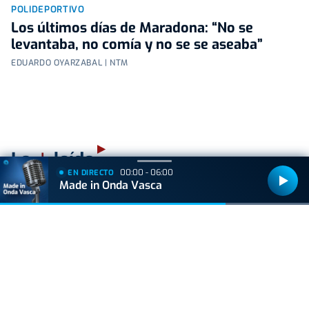
POLIDEPORTIVO
Los últimos días de Maradona: “No se
levantaba, no comía y no se se aseaba”
EDUARDO OYARZABAL | NTM
+
Lo
leído
00:00 - 06:00
EN DIRECTO
Made in Onda Vasca
ACTUALIDAD
Hallan muerto a un recién nacido en un armario
después de que su madre ingresara en el
hospital por una hemorragia
VIDA Y ESTILO
Prohibido el plátano para personas que toman
estos medicamentos