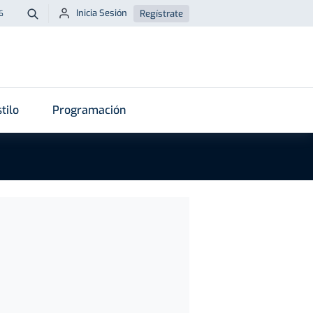
Inicia Sesión
Regístrate
6
Buscar
tilo
Programación