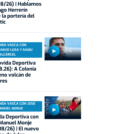
08/26) | Hablamos
ago Herrerín
 la portería del
tic
NDA VASCA CON
UANJO LUSA Y SAMU
55:14
ALCÁRCEL
vida Deportiva
8.26): A Colonia
eno volcán de
res
NDA VASCA CON JOSÉ
ANUEL MONJE
51:59
a Deportiva con
 Manuel Monje
8/26) | El nuevo