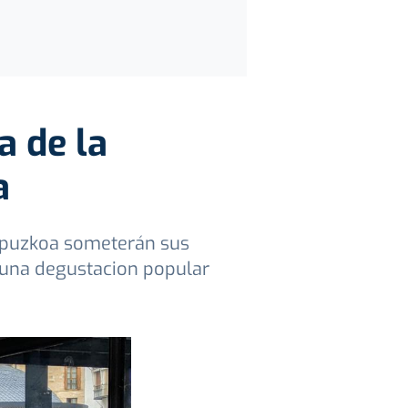
a de la
a
Gipuzkoa someterán sus
n una degustacion popular