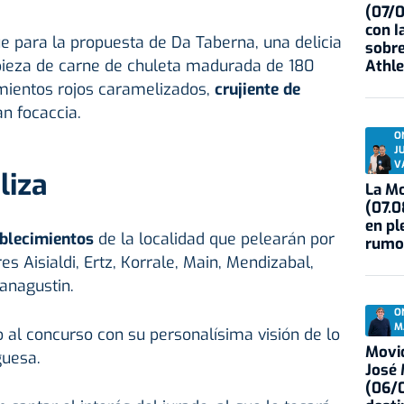
(07/
con I
ue para la propuesta de Da Taberna, una delicia
sobre
ieza de carne de chuleta madurada de 180
Athle
mientos rojos caramelizados,
crujiente de
an focaccia.
O
J
V
liza
La Mo
(07.0
en pl
blecimientos
de la localidad que pelearán por
rumo
ares Aisialdi, Ertz, Korrale, Main, Mendizabal,
anagustin.
O
M
al concurso con su personalísima visión de lo
Movid
uesa.
José
(06/0