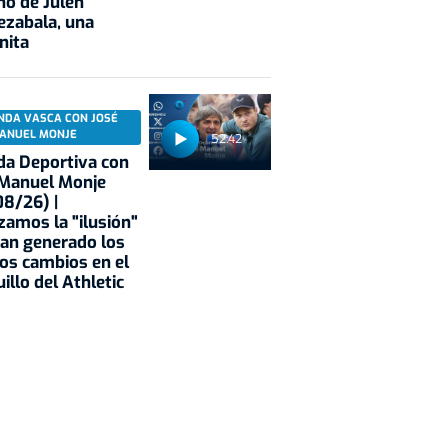
no de Julen
ezabala, una
nita
NDA VASCA CON JOSÉ
ANUEL MONJE
52:42
a Deportiva con
 Manuel Monje
8/26) |
zamos la "ilusión"
an generado los
os cambios en el
illo del Athletic