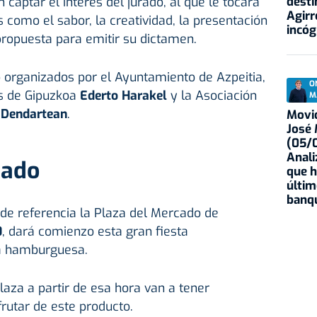
desti
captar el interés del jurado, al que le tocará
Agirr
 como el sabor, la creatividad, la presentación
incóg
 propuesta para emitir su dictamen.
organizados por el Ayuntamiento de Azpeitia,
O
os de Gipuzkoa
Ederto Harakel
y la Asociación
M
Dendartean
.
Movid
José
(05/0
Anali
cado
que h
últim
banqu
de referencia la Plaza del Mercado de
0
, dará comienzo esta gran fiesta
la hamburguesa.
laza a partir de esa hora van a tener
rutar de este producto.